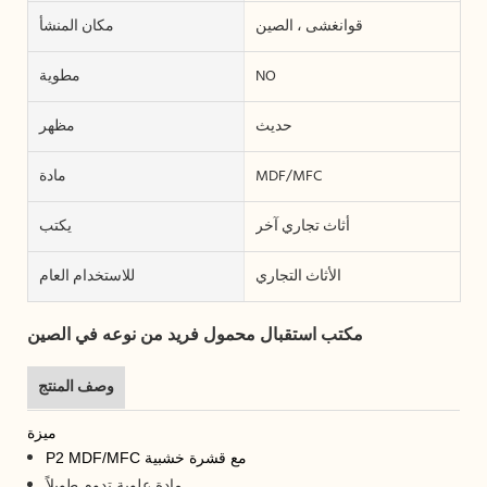
قوانغشى ، الصين
مكان المنشأ
NO
مطوية
حديث
مظهر
MDF/MFC
مادة
أثاث تجاري آخر
يكتب
الأثاث التجاري
للاستخدام العام
مكتب استقبال محمول فريد من نوعه في الصين
وصف المنتج
ميزة
P2 MDF/MFC مع قشرة خشبية
مادة علوية تدوم طويلاً