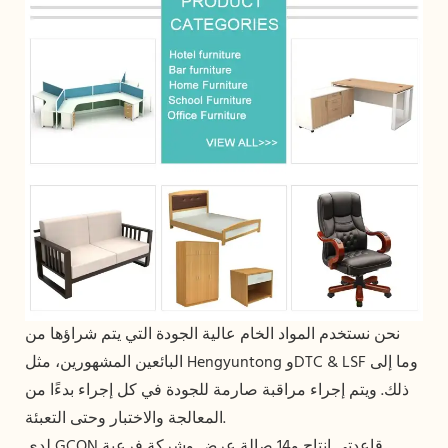
نحن نستخدم المواد الخام عالية الجودة التي يتم شراؤها من
البائعين المشهورين، مثل Hengyuntong وDTC & LSF وما إلى
ذلك. ويتم إجراء مراقبة صارمة للجودة في كل إجراء بدءًا من
المعالجة والاختبار وحتى التعبئة.
لدى GCON قاعدتي إنتاج و14 صالة عرض وشركة فرعية