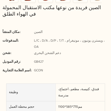
الصين فريدة من نوعها مكتب الاستقبال المحمولة
في الهواء الطلق
الصين
مكان المنشأ:
L/C ، D/A ، D/P ، T/T ، ويسترن يونيون ، مونيغرام ،
المدفوعات:
OA
دعم الشحن البحري
شحن:
GB427
رقم الموديل:
GCON
اسم العلامة التجارية:
فندق، كنيسة، مطعم، اجتماع،
وظيفة
مدرسة
مم770*585*1100
حجم محطة العمل