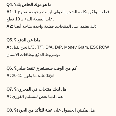
Q4. ما هو موك الخاص بك؟
1 قطعة، ولكن تكلفة الشحن الدولي ليست رخيصة. نقترح
A1:
على العملاء البدء بـ 10 قطع.
ذلك يعتمد على المنتجات. قطعة واحدة متاحة أيضا.
A2:
Q5. ماذا عن الدفع ؟
نحن نقبل L/C، T/T، D/A، D/P، Money Gram، ESCROW
A:
وشروط الدفع ببطاقات الائتمان.
Q6. كم من الوقت سيستغرق تنفيذ طلبي؟
عادة ما يكون 15-20days.
A:
Q7. هل لديك منتجات في المخزون؟
نعم، لدينا بعض للتسليم الفوري.
A:
Q8. هل يمكنني الحصول على عينة للتأكد من الجودة؟