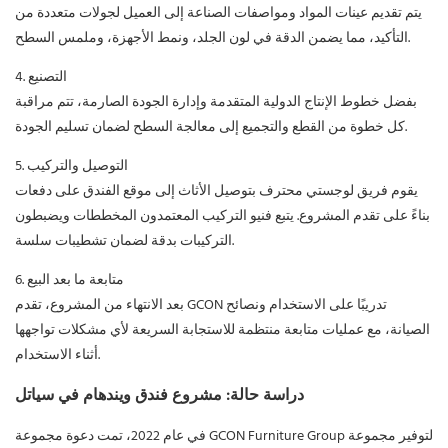
يتم تقديم عينات المواد ومواصفات الصناعة إلى العميل لجولات متعددة من
التأكيد، مما يضمن الدقة في لون الجلد، ونمط الأجهزة، وملمس السطح.
4. التصنيع
بفضل خطوط الإنتاج الدولية المتقدمة وإدارة الجودة الصارمة، تتم مراقبة
كل خطوة من القطع والتجميع إلى معالجة السطح لضمان تسليم الجودة.
5. التوصيل والتركيب
يقوم فريق لوجستي محترف بتوصيل الأثاث إلى موقع الفندق على دفعات
بناءً على تقدم المشروع. يتبع فنيو التركيب المعتمدون المخططات ويضبطون
التركيبات بدقة لضمان تشطيبات سلسة.
6. متابعة ما بعد البيع
بعد الانتهاء من المشروع، تقدم GCON تدريبًا على الاستخدام ونصائح
الصيانة، مع عمليات متابعة منتظمة للاستجابة السريعة لأي مشكلات تواجهها
أثناء الاستخدام.
دراسة حالة: مشروع فندق ويندهام في سياتل
في عام 2022، تمت دعوة مجموعة GCON Furniture Group لتوفير مجموعة