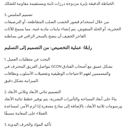
الخياطة الدقيقة بإبرة مزدوجة درزات ثابتة ومستقيمة مقاومة للتفكك.
3. تصميم الملمس
من خلال استخدام قشور الخشب الصلب المتقاطعة، أو الترصيعات
الحجرية، أو الجلد المنقوش، يتم إنشاء تباينات مادية غنية، مما يسمح للأثاث
الفاخر الخفيف أن ينضح بالسحر الراقي في بساطته.
رابعًا: عملية التخصيص: من التصميم إلى التسليم
1. البحث عن متطلبات العميل
يتواصل الفريق المحترف في GCON بشكل عميق مع أصحاب الفنادق
والمصممين لفهم الاحتياجات الوظيفية وتفضيلات الأسلوب ونطاقات
الميزانية بشكل دقيق.
2. التصميم ثنائي الأبعاد وثلاثي الأبعاد
بناءً على أبعاد المساحة والتأثيرات البصرية، يتم توفير خطط ثنائية الأبعاد
ورسومات ثلاثية الأبعاد، بالإضافة إلى نماذج مصغرة إذا لزم الأمر، لمساعدة
العملاء على المعاينة مسبقًا.
3. تأكيد المواد والحرف اليدوية