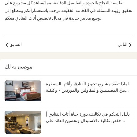
بفلسفة النجاح بالجودة والتفاصيل الدقيقة، مما يُساعد كل مشروع على
تحقيق رؤيته المتمثلة في الفخامة الخفيفة. نرحب باستفساراتكم ونتطلع إلى
وضع معايير جديدة في مجال تخصيص أثاث الفنادق معكم.
التالي
السابق
موصى به لك
لماذا تفقد مشاريع تجهيز الفنادق وأثاثها السيطرة
بين المصممين والمقاولين والموردين - وكيفية
إصلاح ذلك
دليل التحكم في تكاليف دورة حياة أثاث الفنادق |
خفض تكاليف الاستبدال وتحسين العائد على
الاستثمار | GCON