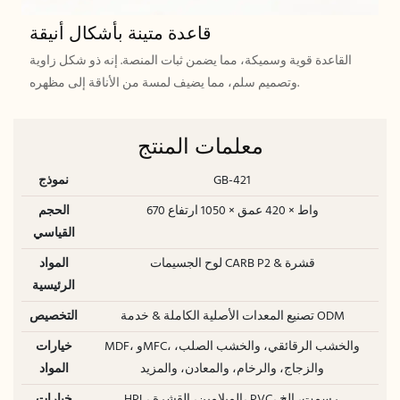
قاعدة متينة بأشكال أنيقة
القاعدة قوية وسميكة، مما يضمن ثبات المنصة. إنه ذو شكل زاوية
وتصميم سلم، مما يضيف لمسة من الأناقة إلى مظهره.
معلمات المنتج
GB-421
نموذج
670 واط × 420 عمق × 1050 ارتفاع
الحجم
القياسي
لوح الجسيمات CARB P2 & قشرة
المواد
الرئيسية
تصنيع المعدات الأصلية الكاملة & خدمة ODM
التخصيص
MDF، وMFC، والخشب الرقائقي، والخشب الصلب،
خيارات
والزجاج، والرخام، والمعادن، والمزيد
المواد
HPL، الميلامين، القشرة، PVC، رسمت، الخ.
خيارات