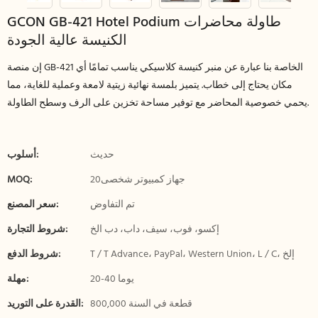
GCON GB-421 Hotel Podium طاولة محاضرات
الكنيسة عالية الجودة
إن منصة GB-421 الخاصة بنا عبارة عن منبر كنيسة كلاسيكي يناسب تمامًا أي
مكان يحتاج إلى خطاب. يتميز بلمسة نهائية زيتية لامعة وعملية للغاية، مما
يحمي خصوصية المحاضر مع توفير مساحة تخزين على الرف وسطح الطاولة.
حديث
أسلوب:
جهاز كمبيوتر شخصى20
MOQ:
تم التفاوض
سعر المصنع:
إكسو، فوب، سيف، داب، دب الخ
شروط التجارة:
T / T Advance، PayPal، Western Union، L / C، إلخ
شروط الدفع:
20-40 يوما
مهلة:
800,000 قطعة في السنة
القدرة على التوريد: