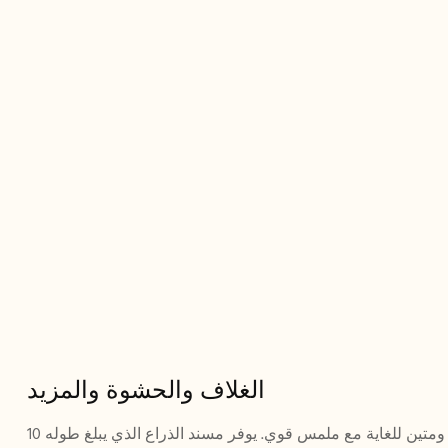
الغلاف والحشوة والمزيد
يتميز غطاء الأريكة بنمط جذاب ومتين للغاية مع ملمس قوي. يوفر مسند الذراع الذي يبلغ طوله 10