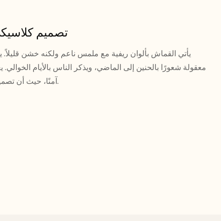
تصميم كلاسيك
يأتي القماش بألوان ريفية مع ملمس ناعم ولكنه خشن قليلاً. ي
معقولة شعورًا بالحنين إلى الماضي، ويذكر الناس بالأيام الخوالي. يعد ا
آمنًا، حيث أن تصميمها الخالد يحظى بتقدير عالمي.