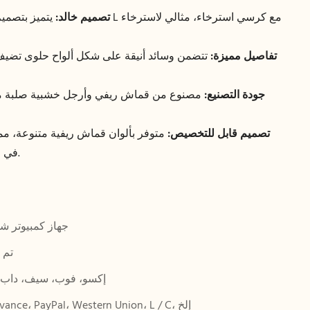
تصميم خالد:
يتميز بتصميم كلاسيكي 
تفاصيل مميزة:
تتضمن وسائد أنيقة على شكل ألواح حلوى تضيف ط
جودة التصنيع:
مصنوع من قماش ريفي وأرجل خشبية صلبة مت
تصميم قابل للتخصيص:
متوفر بألوان قماش ريفية متنوعة، مما
في مخططات التصميم المتنوعة.
جهاز كمبيوتر ش
تم 
إكسو، فوب، سيف، داب،
T / T Advance، PayPal، Western Union، L / C، إلخ