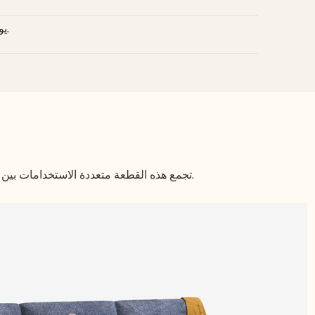
7 - 14 يومًا، يعتمد على مدى تعقيد العينة.
تجمع هذه القطعة متعددة الاستخدامات بين التخزين الموفر للمساحة، ووظيفة السرير القابل للتحويل، والشحن اللاسلكي، وجيب جانبي مريح على مسند الذراع.