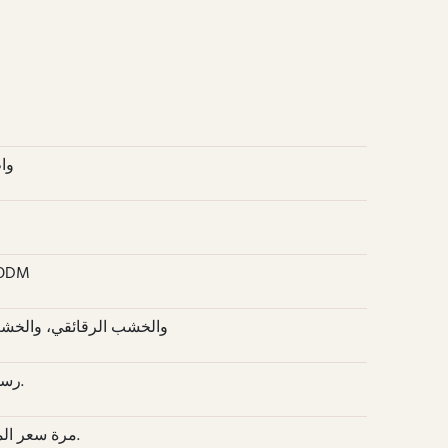
2260 واط × 0
تصنيع المعدات الأصلية الكاملة &
MDF، وMFC، والخشب الرقائقي، 
HPL، الميلامين، القشرة، PVC، رسمت، الخ.
1.5 مرة سعر المصنع، قابلة للاسترداد بعد أوامر الإنتاج الضخم.