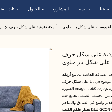
عنا
السعة
المشاريع
الحلول
أثاث الفن
أر
شكل حرف L | أريكة زاوية عصرية مع كرسي
 الضيافة الخاصة بك مع
أريكة GCON GS-9071 الفندقية
، وهي قطعة أثاث كلاسيكية تجمع بين الراحة والجمال. كما هو موضح في
على شكل حرف L
الصورة image_abb0be.jpg، تتميز هذه الأريكة بتصميم جذاب يبرزه قماش ريفي ووسائد مميزة
ة من الخشب الصلب، تجمع هذه