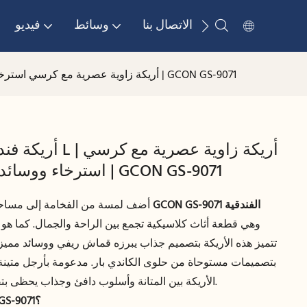
الاتصال بنا
وسائط
فيديو
أريكة فندقية على شكل حرف L | أريكة زاوية عصرية مع كرسي استرخاء ووسائد على شكل بار حلوى | GCON GS-9071
أريكة فندقية على 
استرخاء ووسائد على شكل بار حلوى | GCON GS-9071
أضف لمسة من الفخامة إلى مساحة
بتصميمات مستوحاة من حلوى الكاندي بار. مدعومة بأرجل متين
الأريكة بين المتانة وأسلوب دافئ وجذاب يحظى بتقدير واسع في الفنادق والمتاجر.
لماذا تختار طقم الكنب GCON GS-9071؟