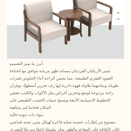
أبرز ما يميز التصميم:
تتميز الأريكتان الفرديتان بمساند ظهر مريحة تتوافق مع انحناءة
العمود الفقري الطبيعية، مما يضمن الراحة أثناء الجلوس لفترات
طويلة. وبجانبهما طاولة قهوة دائرية (بها رف تخزين أسفلها)، توفران
راحة مزدوجة لوضع وتخزين أغراض مثل الأكواب والكتب. تضفي
الخطوط الانسيابية الأنيقة ونسيج حبيبات الخشب الطبيعي على
المكان فخامةً غير متناهية.
مواد ذات جودة عالية:
مصنوع من إطارات خشبية صلبة فاخرة لهيكل متين. تنجيد قماشي
عالي الكثافة على المقاعد والظهر يوفر ملمسًا ناعمًا ومريحًا للبشرة،