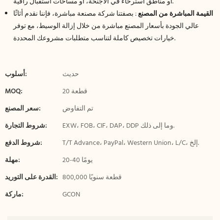
أو مناطق استرخاء في الأجنحة، أو مساحات استقبال راقية.
القيمة المباشرة من المصنع
: بصفتنا شركة مصنعة مباشرة، فإننا نقدم أثاثًا
عالي الجودة بأسعار المصنع مباشرة من خلال إزالة الوسيط، مع توفر
خيارات تخصيص كاملة لتناسب متطلبات مشروعك المحددة.
حديث
أسلوب:
20 قطعة
MOQ:
تم التفاوض
سعر المصنع:
EXW، FOB، CIF، DAP، DDP وما إلى ذلك.
شروط التجارة:
T/T Advance، PayPal، Western Union، L/C، إلخ.
شروط الدفع:
20-40 يومًا
مهلة:
800,000 قطعة سنويًا
القدرة على التوريد:
GCON
ماركة: