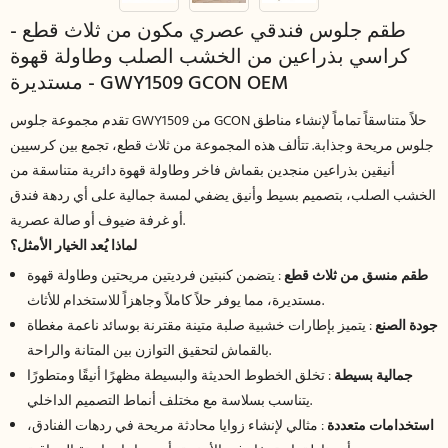
طقم جلوس فندقي عصري مكون من ثلاث قطع -
كراسي بذراعين من الخشب الصلب وطاولة قهوة
مستديرة - GWY1509 GCON OEM
تقدم مجموعة جلوس GWY1509 من GCON حلاً متناسقاً تماماً لإنشاء مناطق
جلوس مريحة وجذابة. تتألف هذه المجموعة من ثلاث قطع، تجمع بين كرسيين
أنيقين بذراعين منجدين بقماش فاخر وطاولة قهوة دائرية متناسقة من
الخشب الصلب، بتصميم بسيط وأنيق يضفي لمسة جمالية على أي ردهة فندق
أو غرفة ضيوف أو صالة عصرية.
لماذا يُعد الخيار الأمثل؟
طقم منسق من ثلاث قطع
: يتضمن كنبتين فرديتين مريحتين وطاولة قهوة
مستديرة، مما يوفر حلاً كاملاً وجاهزاً للاستخدام للأثاث.
جودة الصنع
: يتميز بإطارات خشبية صلبة متينة مقترنة بوسائد ناعمة مغطاة
بالقماش لتحقيق التوازن بين المتانة والراحة.
جمالية بسيطة
: تخلق الخطوط الحديثة والبسيطة مظهرًا أنيقًا ومتطورًا
يتناسب بسلاسة مع مختلف أنماط التصميم الداخلي.
استخدامات متعددة
: مثالي لإنشاء زوايا محادثة مريحة في ردهات الفنادق،