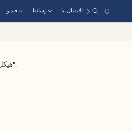
الاتصال بنا
وسائط
فيديو
هيكل سرير فندق "الرحلة".