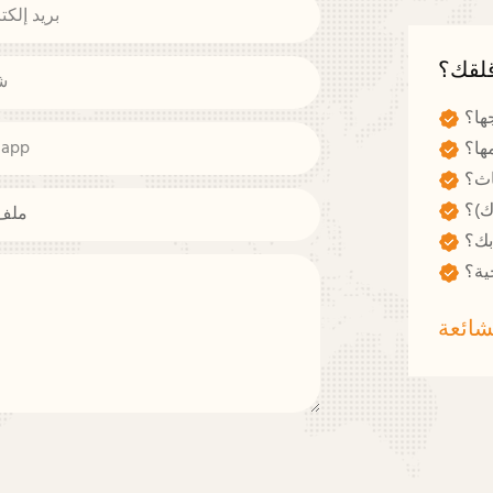
بريد إلكت
قلقك؟
ش
جها؟
sapp
ها؟
اث؟
ك)؟
ملف
ية؟