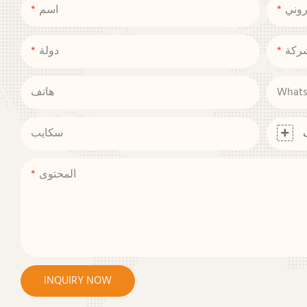
روني
اسم
ركة
دولة
What
هاتف
سكايب
المحتوى
INQUIRY NOW