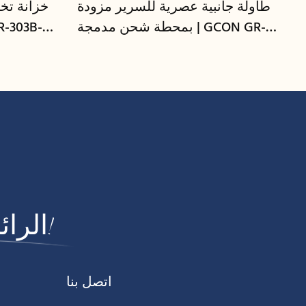
طاولة جانبية عصرية للسرير مزودة
خزانة تخز
بمحطة شحن مدمجة | GCON GR-
306B-CG
الرائدة في مجال تصنيع الأثاث التجاري!
اتصل بنا