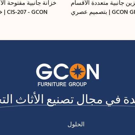
ين جانبية متعددة الأقسام
خزانة جانبية مفتوحة الأ
بتصميم عصري | GCON GR-303B-
خشب الجوز | CIS-207 - GCON
CG-L
الحلول