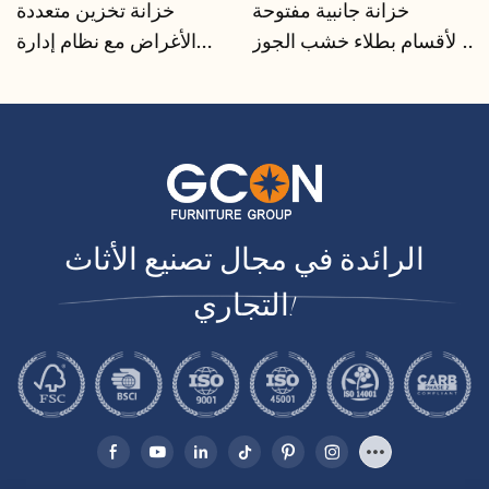
خزانة جانبية مفتوحة
خزانة تخزين متعددة
الأقسام بطلاء خشب الجوز |
الأغراض مع نظام إدارة
CIS-207 - GCON
الكابلات | CIS-25-L - GCON
الرائدة في مجال تصنيع الأثاث
التجاري!