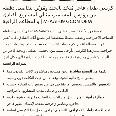
كرسي طعام فاخر مُنجّد بالجلد ومُزيّن بتفاصيل دقيقة
من رؤوس المسامير، مثالي لمشاريع الفنادق
والمطاعم الراقية | M-AAI-09 GCON OEM
يُضفي كرسي الطعام M-AAI-09 لمسةً من الأناقة العصرية على بيئات
الضيافة الاحترافية. وبصفتنا مصنعًا متخصصًا في تصنيع أثاث الفنادق، فإننا نُغني
عن الوسطاء لنقدم لكم خدمات إنتاج أثاث حسب الطلب وخدمات تجديد
احترافية. يتميز هذا الكرسي بأرجل متينة من الخشب الصلب، وتنجيد فاخر من
الجلد، وتفاصيل زخرفية دقيقة، مما يجعله نقطة جذب راقية لأي مكان أنيق.
الميزات الرئيسية:
القيمة من المصنع مباشرة
: نحن مصنعون مباشرون لأثاث الفنادق، مما
يضمن نتائج عالية الجودة وفعالة من حيث التكلفة دون وسيط.
التخصيص والتجديد
: يتخصص فريقنا في كل من تصنيع أثاث الفنادق حسب
الطلب وخدمات تجديد المشاريع الاحترافية.
جمالية راقية
: تتميز بأرجل من الخشب الصلب مقترنة بحشوة جلدية
فاخرة وعناصر زخرفية معقدة لإضفاء مظهر فاخر.
تعدد الاستخدامات الاحترافي
: التصميم الراقي يجعل هذا الكرسي إضافة