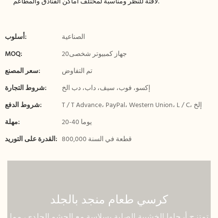
لافتة للنظر ومناسبة لمختلف أماكن الفنادق والمطاعم.
الصناعية
أسلوب:
جهاز كمبيوتر شخصى20
MOQ:
تم التفاوض
سعر المصنع:
إكسو، فوب، سيف، داب، دب الخ
شروط التجارة:
T / T Advance، PayPal، Western Union، L / C، إلخ
شروط الدفع:
20-40 يوما
مهلة:
800,000 قطعة في السنة
القدرة على التوريد:
كرسي طعام منجد بالجلد
تمتزج أرجلها الخشبية الصلبة بسلاسة مع الحشو الجلدي، مما