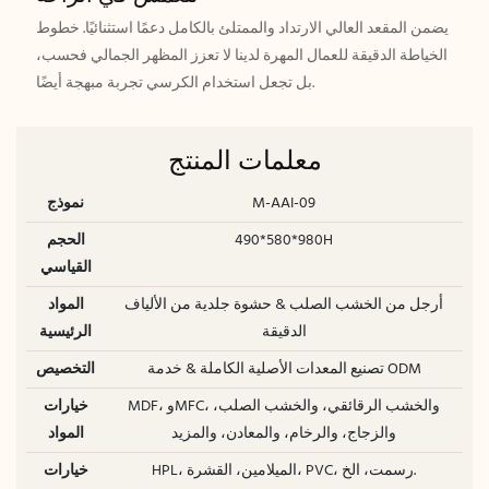
يضمن المقعد العالي الارتداد والممتلئ بالكامل دعمًا استثنائيًا. خطوط
الخياطة الدقيقة للعمال المهرة لدينا لا تعزز المظهر الجمالي فحسب،
بل تجعل استخدام الكرسي تجربة مبهجة أيضًا.
معلمات المنتج
M-AAI-09
نموذج
490*580*980H
الحجم
القياسي
أرجل من الخشب الصلب & حشوة جلدية من الألياف
المواد
الدقيقة
الرئيسية
تصنيع المعدات الأصلية الكاملة & خدمة ODM
التخصيص
MDF، وMFC، والخشب الرقائقي، والخشب الصلب،
خيارات
والزجاج، والرخام، والمعادن، والمزيد
المواد
HPL، الميلامين، القشرة، PVC، رسمت، الخ.
خيارات