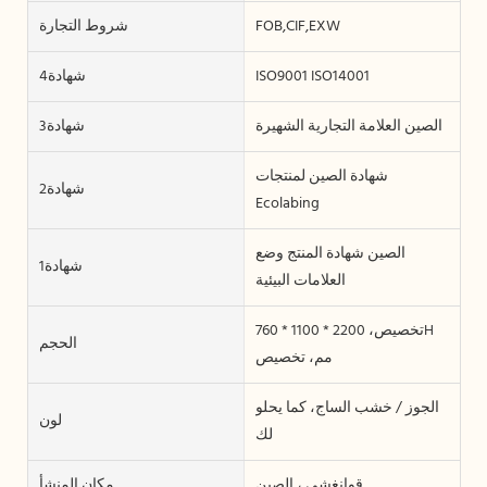
FOB,CIF,EXW
شروط التجارة
ISO9001 ISO14001
شهادة4
الصين العلامة التجارية الشهيرة
شهادة3
شهادة الصين لمنتجات
شهادة2
Ecolabing
الصين شهادة المنتج وضع
شهادة1
العلامات البيئية
تخصيص، 2200 * 1100 * 760H
الحجم
مم، تخصيص
الجوز / خشب الساج، كما يحلو
لون
لك
قوانغشى ، الصين
مكان المنشأ