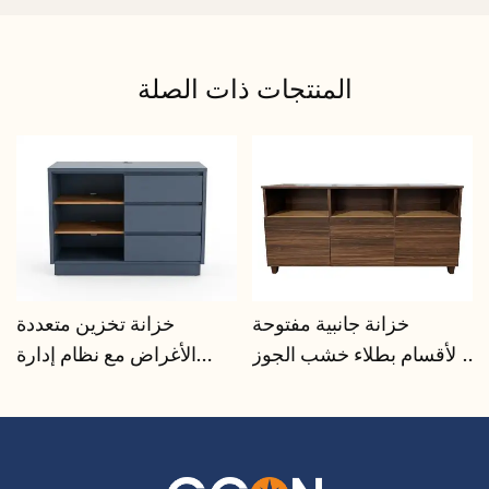
المنتجات ذات الصلة
خزانة جانبية مفتوحة
خزانة تخزين متعددة
الأقسام بطلاء خشب الجوز |
الأغراض مع نظام إدارة
CIS-207 - GCON
الكابلات | CIS-25-L - GCON