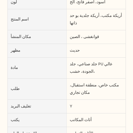
أسود، أصفر فاتح، الخ
لون
أريكة مكتب، أريكة جلدية بو حد
اسم المنتج
ذاتها
قوانغشى ، الصين
مكان المنشأ
حديث
مظهر
جلد صناعي، جلد PU عالي
مادة
الجودة، خشب،
مكتب خاص، منطقة استقبال،
طلب
مكان تجاري
Y
تغليف البريد
أثاث المكاتب
يكتب