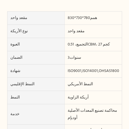
همم780*730*830
مقعد واحد
مقعد واحد
نوع الأريكة
التجميع، 0.51CBM، 27 كجم
العبوة
سنوات3
الضمان
ISO9001,ISO14001,OHSAS18001
شهادة
النمط الأمريكي
النمط الإقليمي
أريكة الزاوية
النمط
محاكمة تصنيع المعدات الأصلية
خدمة
أوديإم