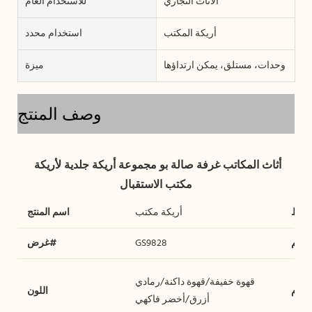
الأثاث التجاري
للاستخدام العام
أريكة المكتب
استخدام محدد
وحدات، مستلق، يمكن ارتداؤها
ميزة
وصف المنتج
أثاث المكاتب غرفة صالة بو مجموعة أريكة جلدية لأريكة 
لنمط
أريكة مكتب
اسم المنتج
لحجم
GS9828
غرض#
قهوة خفيفة/قهوة داكنة/رمادي
خدام
اللون
أزرق/أخضر فاكهي