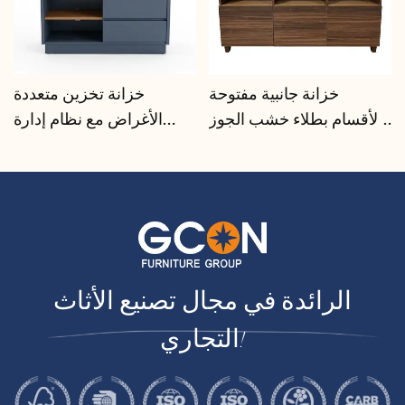
خزانة تخزين جانبية متعددة
خزانة جانبية مفتوحة
الأقسام بتصميم عصري |
الأقسام بطلاء خشب الجوز |
CIS-207 - GCON
GCON GR-303B-CG-L
الرائدة في مجال تصنيع الأثاث
التجاري!