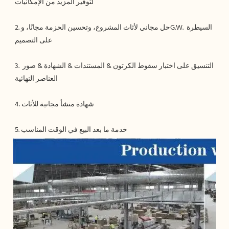
2. حل مجاني لأثاث المشروع، وتحسين الحزمة مجانًا، وG.W. السيطرة 
3. التنسيق على اختبار سقوط الكرتون & المستندات & الشهادة & صور 