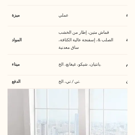
خدمة
عملي
ميزة
قماش متين، إطار من الخشب
لتعبئة
الصلب &، إسفنجة عالية الكثافة،
المواد
ساق معدنية
تسليم
يانتيان، شيكو، غيغانغ، الخ.
ميناء
ضمان
تي / تي، الخ.
الدفع