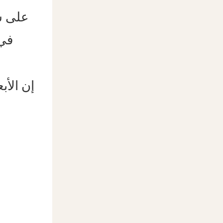
على س
في 
إن الأ