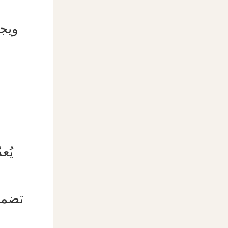
ويجب
يُع
تضمن 