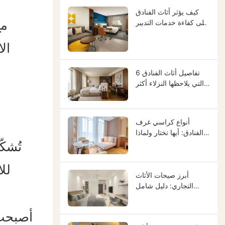
الاستثمار | GCON
كيف يؤثر أثاث الفنادق
على كفاءة خدمات التدبير
مع
المنزلي ويعزز العائد
التشغيلي على الاستثمار
ال
6 تفاصيل أثاث الفنادق
التي يلاحظها النزلاء أكثر
من غيرها (ولماذا هي
مهمة في تصميم الضيافة)
أنواع كراسي غرف
الفنادق: أيها تختار ولماذا
ستكون مناسبة لك
تُشك
لل
أبرز صيحات الأثاث
التجاري: دليل شامل
لأثاثك
أصبحت 