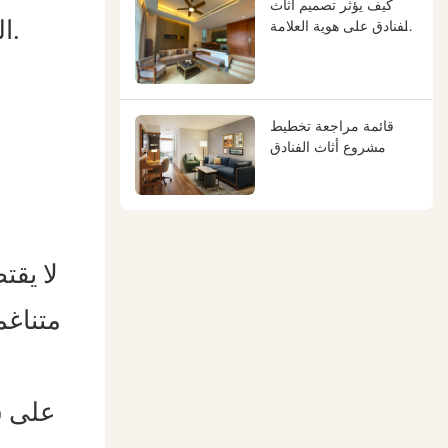
كيف يؤثر تصميم أثاث
الفنادق على هوية العلامة
المتوافقة مع معايير CARB P2 والخشب المعتمد من FSC المتانة وجودة الهواء الداخلي.
التجارية وتجربة الضيوف
وعائد الاستثمار في
الفندق
قائمة مراجعة تخطيط
مشروع أثاث الفنادق
لا يق
متناغم
على سب