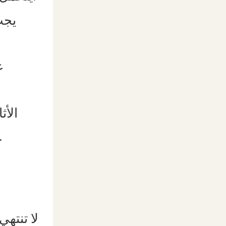
يجب
ع
الأث
جاذبيته الوظيفية والبصرية. هذا الاهتمام بالتفاصيل يُظهر اح
لا تنته