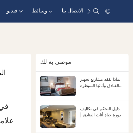
الاتصال بنا
وسائط
فيديو
موصى به لك
ال
لماذا تفقد مشاريع تجهيز
الفنادق وأثاثها السيطرة
بين المصممين والمقاولين
والموردين - وكيفية إصلاح
ذلك
في 
دليل التحكم في تكاليف
دورة حياة أثاث الفنادق |
علامة
خفض تكاليف الاستبدال
وتحسين العائد على