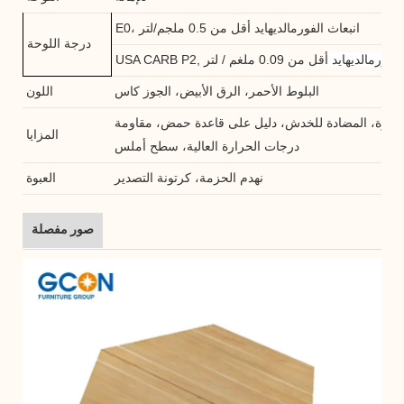
E0، انبعاث الفورمالديهايد أقل من 0.5 ملجم/لتر
درجة اللوحة
الفورمالديهايد
أقل من 0.09 ملغم / لتر
USA CARB P2,
البلوط الأحمر، الرق الأبيض، الجوز كاس
اللون
لقذرة، المضادة للخدش، دليل على قاعدة حمض، مقاومة
المزايا
درجات الحرارة العالية، سطح أملس
نهدم الحزمة، كرتونة التصدير
العبوة
صور مفصلة