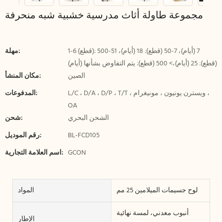
مجموعة طاولة أثاث مدرسية خشبية شبه منحرفة
1-6 (قطع): 7 (أيام)، 7-50 (قطع): 18 (أيام)، 51-500
مهلة:
(قطع): 25 (أيام)،> 500 (قطع): يتم التفاوض بشأنها (أيام)
الصين
مكان المنشأ:
L/C ، D/A ، D/P ، T/T ، ويسترن يونيون ، مونيغرام ،
المدفوعات:
OA
الشحن البحري
شحن:
BL-FCD105
رقم الموديل:
GCON
اسم العلامة التجارية:
لوح جسيمات الميلامين 25 مم
المواد
أنبوب معدني، لمسة نهائية
الإطار