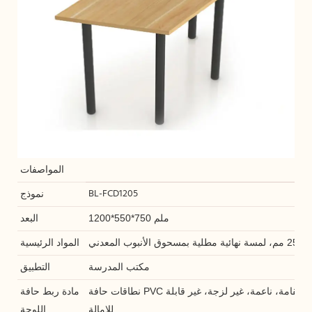
المواصفات
BL-FCD1205
نموذج
1200*550*750 ملم
البعد
 المعدني
المواد الرئيسية
مكتب المدرسة
التطبيق
نطاقات حافة PVC مقاس 2 مم مع لون مماثل، استقامة، ناعمة، غير لزجة، غير قابلة
مادة ربط حافة
للإمالة
اللوحة