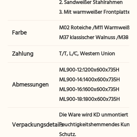
2. Sandweißer Stahlrahmen
3. Mit warmweißer Frontplatte
M02 Roteiche /M11 Warmweiß
Farbe
M37 klassischer Walnuss /M38 Br
Zahlung
T/T, L/C, Western Union
ML900-12:1200x600x735H
ML900-14:1400x600x735H
Abmessungen
ML900-16:1600x600x735H
ML900-18:1800x600x735H
Die Ware wird KD unmontiert mit
Verpackungsdetails
Feuchtigkeitshemmendes Kunstst
Schutz.