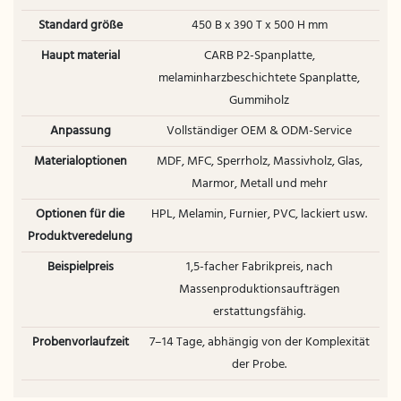
Standard größe
450 B x 390 T x 500 H mm
Haupt material
CARB P2-Spanplatte,
melaminharzbeschichtete Spanplatte,
Gummiholz
Anpassung
Vollständiger OEM & ODM-Service
Materialoptionen
MDF, MFC, Sperrholz, Massivholz, Glas,
Marmor, Metall und mehr
Optionen für die
HPL, Melamin, Furnier, PVC, lackiert usw.
Produktveredelung
Beispielpreis
1,5-facher Fabrikpreis, nach
Massenproduktionsaufträgen
erstattungsfähig.
Probenvorlaufzeit
7–14 Tage, abhängig von der Komplexität
der Probe.