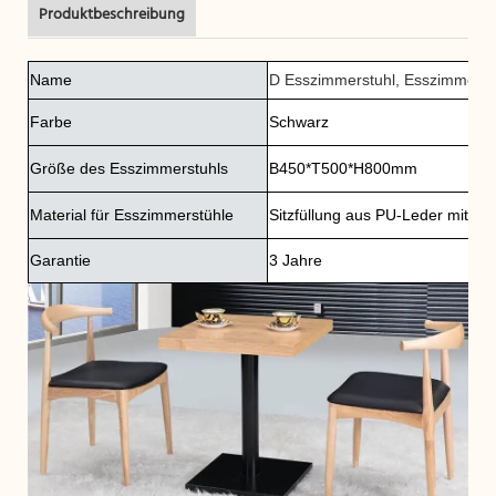
Produktbeschreibung
Name
D
Esszimmerstuhl, Esszimmerstu
Farbe
Schwarz
Größe des Esszimmerstuhls
B450*T500*H800mm
Material für Esszimmerstühle
Sitzfüllung aus PU-Leder mit
Sch
Garantie
3 Jahre