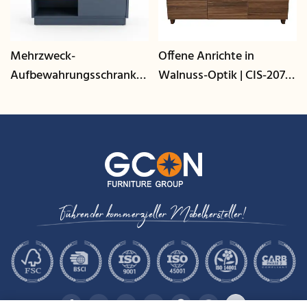
Mehrzweck-
Offene Anrichte in
Aufbewahrungsschrank
Walnuss-Optik | CIS-207 -
mit Kabelmanagement |
GCON
CIS-25-L - GCON
Führender kommerzieller Möbelhersteller!