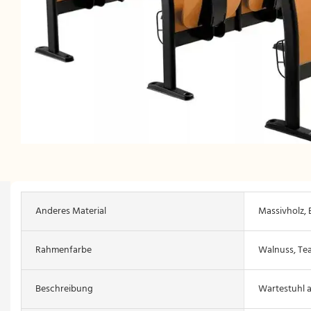
Anderes Material
Massivholz, 
Rahmenfarbe
Walnuss, Te
Beschreibung
Wartestuhl a