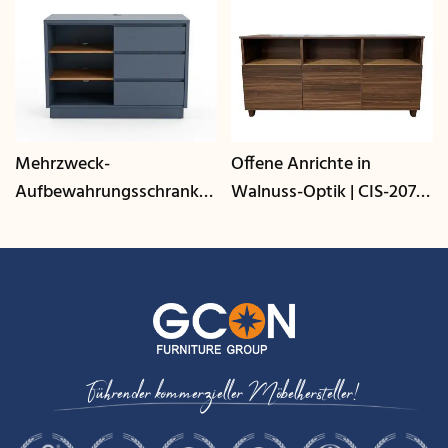
Mehrzweck-
Offene Anrichte in
Aufbewahrungsschrank
Walnuss-Optik | CIS-207 -
mit Kabelmanagement |
GCON
CIS-25-L - GCON
Führender kommerzieller Möbelhersteller!