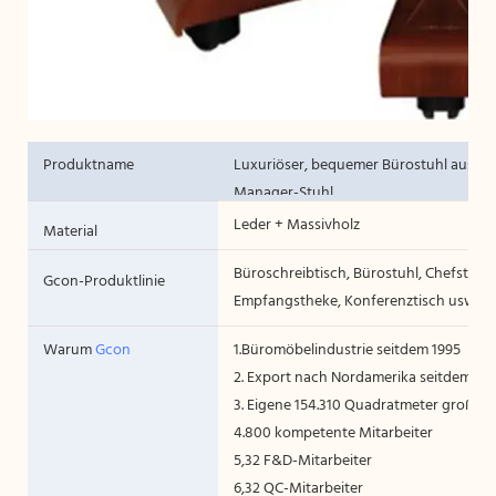
Produktname
Luxuriöser, bequemer Bürostuhl aus ec
Manager-Stuhl
Leder + Massivholz
Material
Büroschreibtisch, Bürostuhl, Chefstuhl, 
Gcon-Produktlinie
Empfangstheke, Konferenztisch usw. Al
Warum
Gcon
1.Büromöbelindustrie seitdem 1995
2. Export nach Nordamerika seitdem 20
3. Eigene 154.310 Quadratmeter große F
4.800 kompetente Mitarbeiter
5,32 F&D-Mitarbeiter
6,32 QC-Mitarbeiter