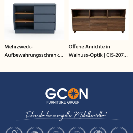
Mehrzweck-
Offene Anrichte in
M
Aufbewahrungsschrank
Walnuss-Optik | CIS-207 -
A
mit Kabelmanagement |
GCON
u
CIS-25-L - GCON
m
G
Führender kommerzieller Möbelhersteller!