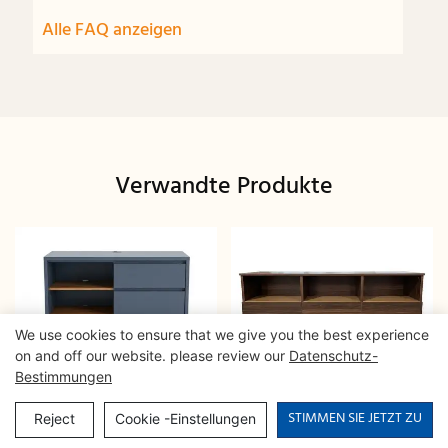
Alle FAQ anzeigen
Verwandte Produkte
We use cookies to ensure that we give you the best experience
on and off our website. please review our
Datenschutz-
Bestimmungen
Mehrzweck-
Offene Anrichte in
STIMMEN SIE JETZT ZU
Reject
Cookie -Einstellungen
Aufbewahrungsschrank
Walnuss-Optik | CIS-207 -