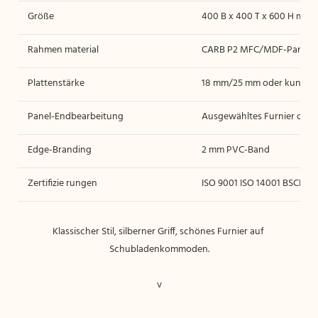
Größe
400 B x 400 T x 600 H mm
Rahmen material
CARB P2 MFC/MDF-Panel
Plattenstärke
18 mm/25 mm oder kundens
Panel-Endbearbeitung
Ausgewähltes Furnier oder
Edge-Branding
2 mm PVC-Band
Zertifizie rungen
ISO 9001 ISO 14001 BSCI
Klassischer Stil, silberner Griff, schönes Furnier auf 
v