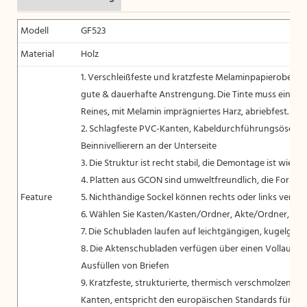
Modell
GF523
Material
Holz
1. Verschleißfeste und kratzfeste Melaminpapieroberfläc
gute & dauerhafte Anstrengung. Die Tinte muss eine Fa
Reines, mit Melamin imprägniertes Harz, abriebfest.
2. Schlagfeste PVC-Kanten, Kabeldurchführungsösen au
Beinnivellierern an der Unterseite
3. Die Struktur ist recht stabil, die Demontage ist wiede
4. Platten aus GCON sind umweltfreundlich, die Forma
Feature
5. Nichthändige Sockel können rechts oder links verw
6. Wählen Sie Kasten/Kasten/Ordner, Akte/Ordner, sei
7. Die Schubladen laufen auf leichtgängigen, kugelgel
8. Die Aktenschubladen verfügen über einen Vollauszug
Ausfüllen von Briefen
9. Kratzfeste, strukturierte, thermisch verschmolzene 
Kanten, entspricht den europäischen Standards für PV