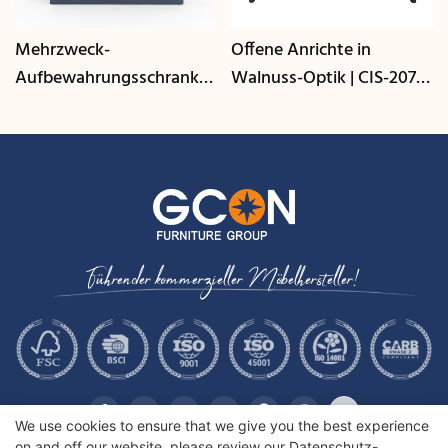
Mehrzweck-
Offene Anrichte in
Aufbewahrungsschrank
Walnuss-Optik | CIS-207 -
mit Kabelmanagement |
GCON
CIS-25-L - GCON
Führender kommerzieller Möbelhersteller!
We use cookies to ensure that we give you the best experience
on and off our website. please review our
Datenschutz-