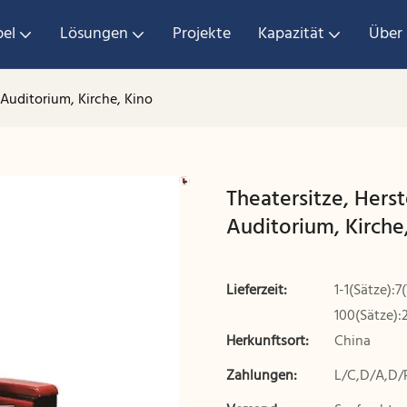
el
Lösungen
Projekte
Kapazität
Über
 Auditorium, Kirche, Kino
Theatersitze, Hers
Auditorium, Kirche
Lieferzeit:
1-1(Sätze):7
100(Sätze):
Herkunftsort:
China
Zahlungen:
L/C,D/A,D/