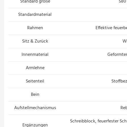
Standard größe
580
Standardmaterial
Rahmen
Effektive feuer
Sitz & Zurück
W
Innenmaterial
Geformter
Armlehne
Seitenteil
Stoffbe
Bein
Aufstellmechanismus
Re
Schreibblock, feuerfester S
Ergänzungen