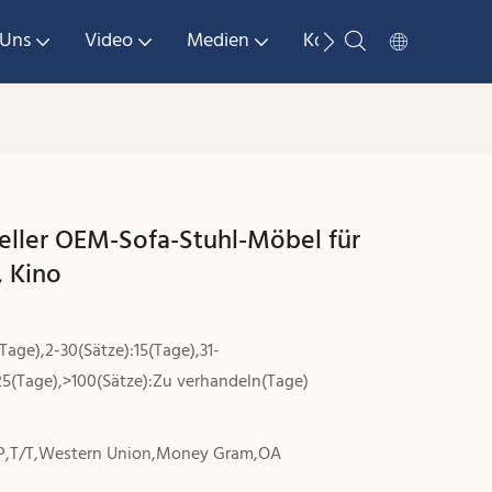
 Uns
Video
Medien
Kontaktieren Sie Uns
teller OEM-Sofa-Stuhl-Möbel für
, Kino
(Tage),2-30(Sätze):15(Tage),31-
25(Tage),>100(Sätze):Zu verhandeln(Tage)
P,T/T,Western Union,Money Gram,OA