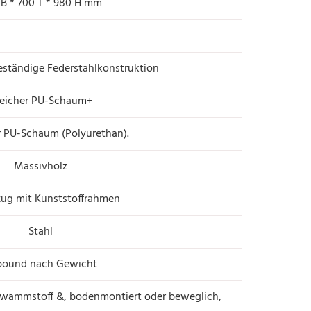
 B * 700 T * 980 H mm
beständige Federstahlkonstruktion
eicher PU-Schaum+
 PU-Schaum (Polyurethan).
Massivholz
zug mit Kunststoffrahmen
Stahl
bound nach Gewicht
chwammstoff &, bodenmontiert oder beweglich,