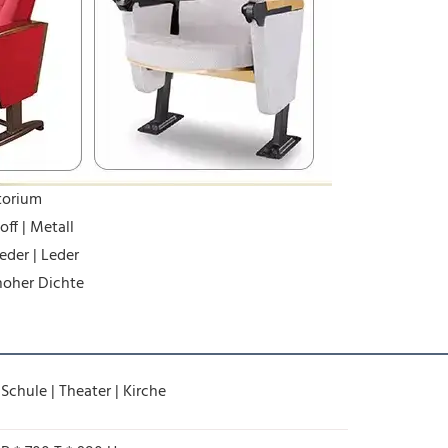
torium
ff | Metall
eder | Leder
oher Dichte
 Schule | Theater | Kirche