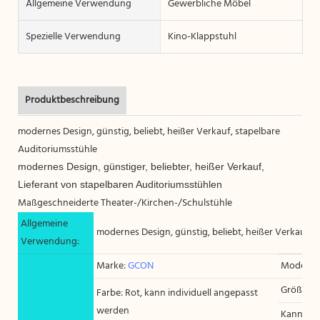
Allgemeine Verwendung
Gewerbliche Möbel
Spezielle Verwendung
Kino-Klappstuhl
Produktbeschreibung
modernes Design, günstig, beliebt, heißer Verkauf, stapelbare
Auditoriumsstühle
modernes Design, günstiger, beliebter, heißer Verkauf,
Lieferant von stapelbaren Auditoriumsstühlen
Maßgeschneiderte Theater-/Kirchen-/Schulstühle
Allgemeine
modernes Design, günstig, beliebt, heißer Verkauf, 
Verwendung:
Marke:
GCON
Modell:
Größe: 5
Farbe: Rot, kann individuell angepasst
werden
Kann ind