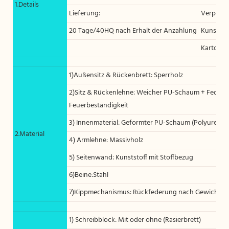
1.Details
Lieferung:
Verpack
20 Tage/40HQ nach Erhalt der Anzahlung
Kunststo
Karton
1)Außensitz & Rückenbrett: Sperrholz
2)Sitz & Rückenlehne: Weicher PU-Schaum + Federst
Feuerbeständigkeit
3) Innenmaterial: Geformter PU-Schaum (Polyurethan
2.Material
4) Armlehne: Massivholz
5) Seitenwand: Kunststoff mit Stoffbezug
6)Beine:Stahl
7)Kippmechanismus: Rückfederung nach Gewicht
1) Schreibblock: Mit oder ohne (Rasierbrett)