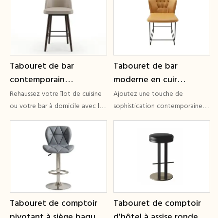
Tabouret de bar
Tabouret de bar
contemporain
moderne en cuir
rembourré GCON
capitonné | Chaise de
Rehaussez votre îlot de cuisine
Ajoutez une touche de
HSL304 avec pieds
comptoir avec
ou votre bar à domicile avec le
sophistication contemporaine à
tabouret de bar GCON HSL304.
votre bar ou à votre comptoir
fuselés en bois
piètement en métal
de cuisine avec le tabouret de
pour hôtels et
bar GCON HRB.303.
restaurants | GCON HRB-
303
Tabouret de comptoir
Tabouret de comptoir
pivotant à siège baquet
d'hôtel à assise ronde