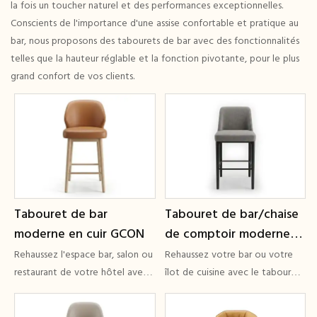
la fois un toucher naturel et des performances exceptionnelles.
Conscients de l'importance d'une assise confortable et pratique au
bar, nous proposons des tabourets de bar avec des fonctionnalités
telles que la hauteur réglable et la fonction pivotante, pour le plus
grand confort de vos clients.
Tabouret de bar
Tabouret de bar/chaise
moderne en cuir GCON
de comptoir moderne
GCON CH-09 en tissu
Rehaussez l'espace bar, salon ou
Rehaussez votre bar ou votre
rembourré avec repose-
restaurant de votre hôtel avec
îlot de cuisine avec le tabouret
ce tabouret de bar moderne et
de bar GCON CH-09.
pieds
élégant.