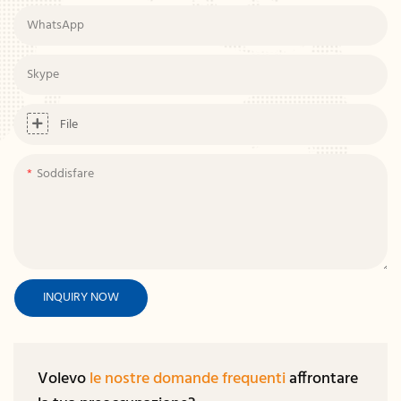
WhatsApp
Skype
File
Soddisfare
INQUIRY NOW
Volevo
le nostre domande frequenti
affrontare