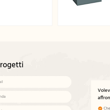
progetti
il
Vole
nda
affro
Che 