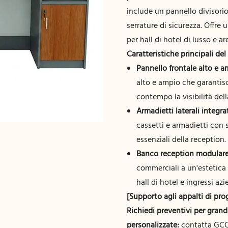
include un pannello divisorio 
serrature di sicurezza. Offre
per hall di hotel di lusso e a
Caratteristiche principali del
Pannello frontale alto e a
alto e ampio che garantis
contempo la visibilità del
Armadietti laterali integra
cassetti e armadietti con s
essenziali della reception.
Banco reception modulare 
commerciali a un'estetica 
hall di hotel e ingressi azi
[Supporto agli appalti di pro
Richiedi preventivi per grandi
personalizzate:
contatta GC