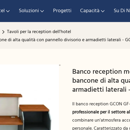
tel
Soluzioni
Progetti
Capacità
Su Di N
Tavoli per la reception dell'hotel
e di alta qualità con pannello divisorio e armadietti laterali -
Banco reception mo
bancone di alta qua
armadietti lateral
Il banco reception GCON GF-4
professionale per il settore 
combinare un'atmosfera accog
personale. Caratterizzato da