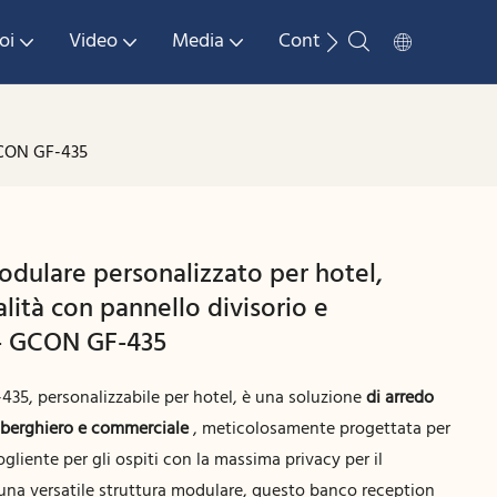
oi
Video
Media
Contattaci
 GCON GF-435
dulare personalizzato per hotel,
lità con pannello divisorio e
i - GCON GF-435
35, personalizzabile per hotel, è una soluzione
di arredo
alberghiero e commerciale
, meticolosamente progettata per
liente per gli ospiti con la massima privacy per il
 una versatile struttura modulare, questo banco reception