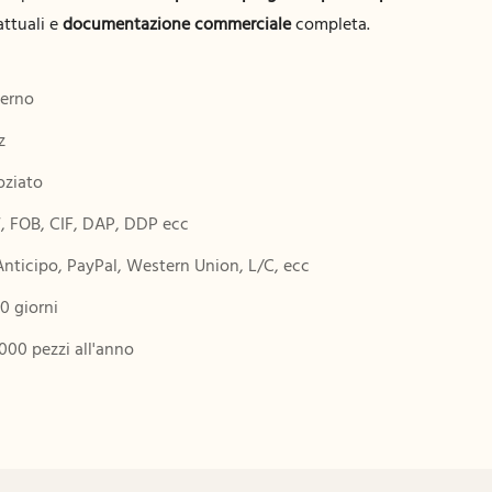
attuali e
documentazione commerciale
completa.
erno
z
ziato
 FOB, CIF, DAP, DDP ecc
Anticipo, PayPal, Western Union, L/C, ecc
0 giorni
000 pezzi all'anno