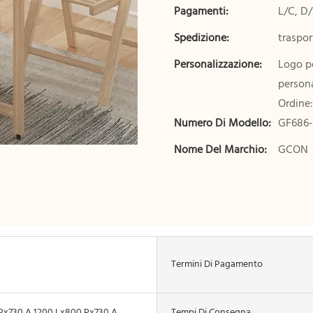
Pagamenti:
L/C, D
Spedizione:
traspo
Personalizzazione:
Logo pe
persona
Ordine:
Numero Di Modello:
GF686-
Nome Del Marchio:
GCON
Termini Di Pagamento
Px730 A,1200 Lx800 Px730 A
Tempi Di Consegna