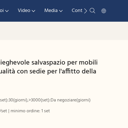
oi
Video
Media
Contattaci
ieghevole salvaspazio per mobili
alità con sedie per l'affitto della
set):30(giorni),>3000(set):Da negoziare(giorni)
/set | minimo ordine: 1 set