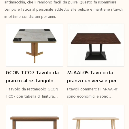
antimacchia, che li rendono facili da pulire. Questo fa risparmiare
tempo e fatica al personale addetto alle pulizie e mantiene i tavoli
in ottime condizioni per anni.
GCON T.CO7 Tavolo da
M-AAI-05 Tavolo da
pranzo al rettangolo
pranzo universale per
esterno con Top Effect
ristoranti e caffetterie
Il tavolo da rettangolo GCON
I tavoli commerciali M-AAI-01
Effect
Mobili per sala da
T.CO7 con tabella di finitura
sono economici e sono
effetto in marmo è un mobile
disponibili in varie dimensioni e
pranzo con base a T per
da pranzo all'aperto. Il tavolo in
forme. Con i piani in laminato
hotel GCON
marmo collaborato mette in
resistente, nero da un lato e
evidenza l'impostazione
mogano dall'altro, puoi