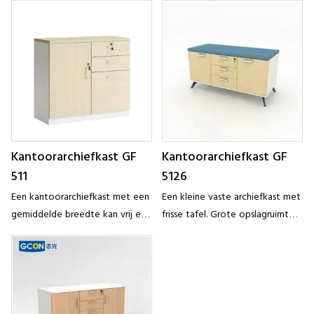
ruimteniveau
opbergcontainers, in de lade
drie ladekastjes
Kantoorarchiefkast GF
Kantoorarchiefkast GF
511
5126
Een kantoorarchiefkast met een
Een kleine vaste archiefkast met
gemiddelde breedte kan vrij en
frisse tafel. Grote opslagruimte,
vrij worden geplaatst. Stabiliteit
eenvoudig opslaan van
is het meest voor de hand
verschillende bestanden. De lade
liggende karakter van deze lage
is voorzien van een sleutel, waar
kast. Of het
belangrijke dossiers in kunnen