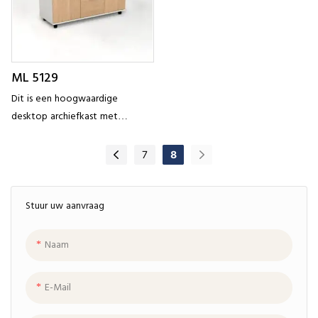
ML 5129
Dit is een hoogwaardige
desktop archiefkast met
milieuvriendelijke E0-plaat,
slijtvast en krasbestendig. De
7
8
kleur is glad en perfect, en
Stuur uw aanvraag
Naam
E-Mail