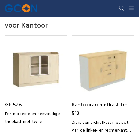
voor Kantoor
GF 526
Kantoorarchiefkast GF
512
Een moderne en eenvoudige
theekast met twee
Dit is een archiefkast met slot.
opbergruimtes, een gladde en
Aan de linker- en rechterkant
zachte curve, opent het totale
bevinden zich twee grote