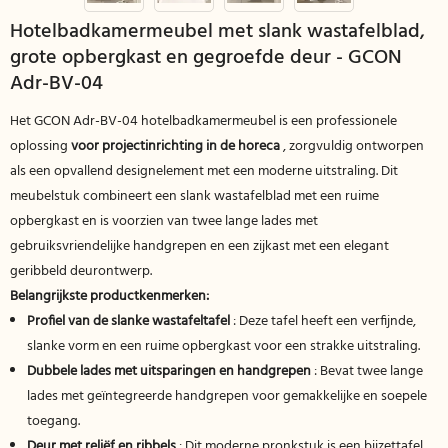
Hotelbadkamermeubel met slank wastafelblad,
grote opbergkast en gegroefde deur - GCON
Adr-BV-04
Het GCON Adr-BV-04 hotelbadkamermeubel is een professionele
oplossing
voor projectinrichting in de horeca
, zorgvuldig ontworpen
als een opvallend designelement met een moderne uitstraling. Dit
meubelstuk combineert een slank wastafelblad met een ruime
opbergkast en is voorzien van twee lange lades met
gebruiksvriendelijke handgrepen en een zijkast met een elegant
geribbeld deurontwerp.
Belangrijkste productkenmerken:
Profiel van de slanke wastafeltafel
: Deze tafel heeft een verfijnde,
slanke vorm en een ruime opbergkast voor een strakke uitstraling.
Dubbele lades met uitsparingen en handgrepen
: Bevat twee lange
lades met geïntegreerde handgrepen voor gemakkelijke en soepele
toegang.
Deur met reliëf en ribbels
: Dit moderne pronkstuk is een bijzettafel