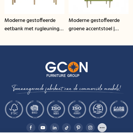
Moderne gestoffeerde
Moderne gestoffeerde
eetbank met rugleuning |
groene accentstoel |
Zitmeubelen voor de
Zitmeubelen voor de
horeca en commerciële
horeca en commerciële
ruimte - GCON
lounge - GCON
Toonaangevende fabrikant van de commerciële meubels!