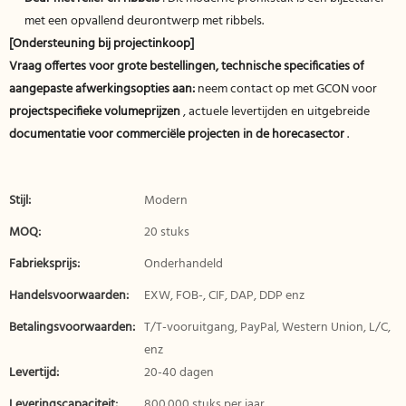
met een opvallend deurontwerp met ribbels.
[Ondersteuning bij projectinkoop]
Vraag offertes voor grote bestellingen, technische specificaties of
aangepaste afwerkingsopties aan:
neem contact op met GCON voor
projectspecifieke volumeprijzen
, actuele levertijden en uitgebreide
documentatie voor commerciële projecten in de horecasector
.
Stijl:
Modern
MOQ:
20 stuks
Fabrieksprijs:
Onderhandeld
Handelsvoorwaarden:
EXW, FOB-, CIF, DAP, DDP enz
Betalingsvoorwaarden:
T/T-vooruitgang, PayPal, Western Union, L/C,
enz
Levertijd:
20-40 dagen
Leveringscapaciteit:
800.000 stuks per jaar