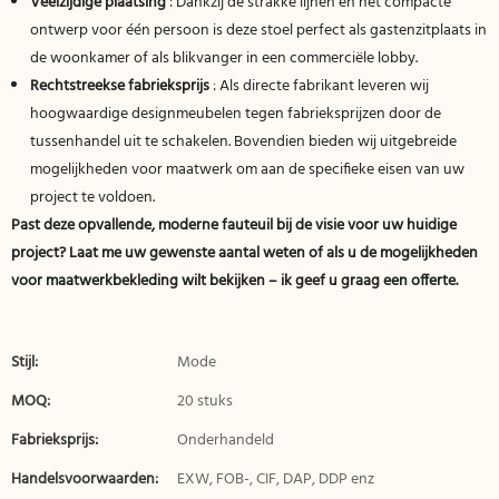
Veelzijdige plaatsing
: Dankzij de strakke lijnen en het compacte
ontwerp voor één persoon is deze stoel perfect als gastenzitplaats in
de woonkamer of als blikvanger in een commerciële lobby.
Rechtstreekse fabrieksprijs
: Als directe fabrikant leveren wij
hoogwaardige designmeubelen tegen fabrieksprijzen door de
tussenhandel uit te schakelen. Bovendien bieden wij uitgebreide
mogelijkheden voor maatwerk om aan de specifieke eisen van uw
project te voldoen.
Past deze opvallende, moderne fauteuil bij de visie voor uw huidige
project? Laat me uw gewenste aantal weten of als u de mogelijkheden
voor maatwerkbekleding wilt bekijken – ik geef u graag een offerte.
Stijl:
Mode
MOQ:
20 stuks
Fabrieksprijs:
Onderhandeld
Handelsvoorwaarden:
EXW, FOB-, CIF, DAP, DDP enz