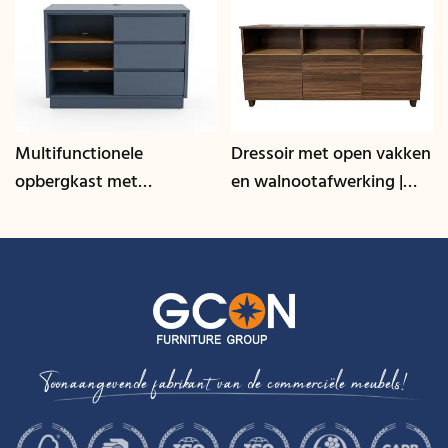
Multifunctionele
Dressoir met open vakken
opbergkast met
en walnootafwerking |
kabelmanagement | CIS-
CIS-207 - GCON
25-L - GCON
Toonaangevende fabrikant van de commerciële meubels!