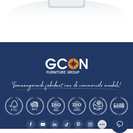
Toonaangevende fabrikant van de commerciële meubels!