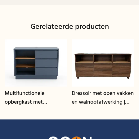
Gerelateerde producten
Multifunctionele
Dressoir met open vakken
opbergkast met
en walnootafwerking |
kabelmanagement | CIS-
CIS-207 - GCON
25-L - GCON