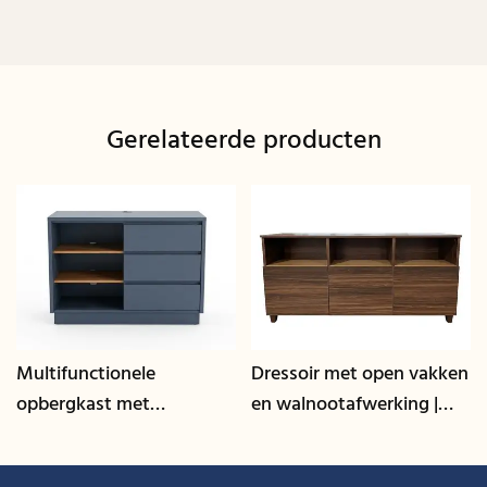
Gerelateerde producten
Multifunctionele
Dressoir met open vakken
opbergkast met
en walnootafwerking |
kabelmanagement | CIS-
CIS-207 - GCON
25-L - GCON