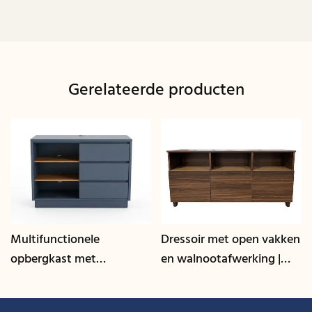
Gerelateerde producten
Multifunctionele
Dressoir met open vakken
opbergkast met
en walnootafwerking |
kabelmanagement | CIS-
CIS-207 - GCON
25-L - GCON