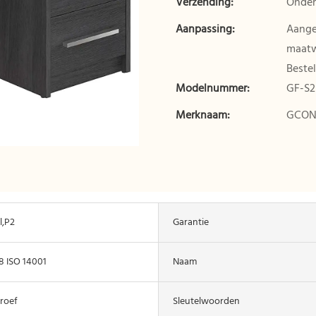
Verzending:
Onder
Aanpassing:
Aangep
maatwe
Bestel
Modelnummer:
GF-S2
Merknaam:
GCO
l,P2
Garantie
8 ISO 14001
Naam
roef
Sleutelwoorden