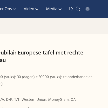
er Ons
Video
Media
Neem Contact Met 
bilair Europese tafel met rechte
eau
0 (stuks): 30 (dagen),> 30000 (stuks): te onderhandelen
n)
D/A, D/P, T/T, Western Union, MoneyGram, OA