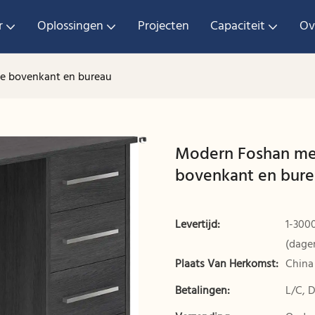
r
Oplossingen
Projecten
Capaciteit
Ov
te bovenkant en bureau
Modern Foshan meu
bovenkant en bur
Levertijd:
1-3000
(dage
Plaats Van Herkomst:
China
Betalingen:
L/C, 