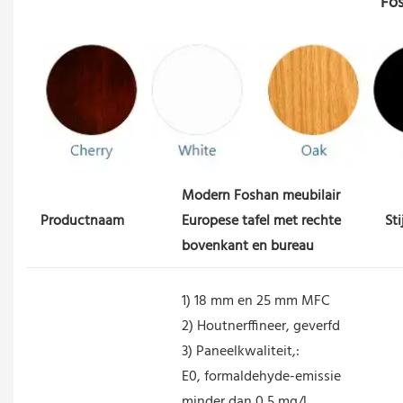
Modern Foshan meubilair
Productnaam
Europese tafel met rechte
Sti
bovenkant en bureau
1) 18 mm en 25 mm MFC
2) Houtnerffineer, geverfd
3) Paneelkwaliteit,:
E0, formaldehyde-emissie
minder dan 0,5 mg/l,