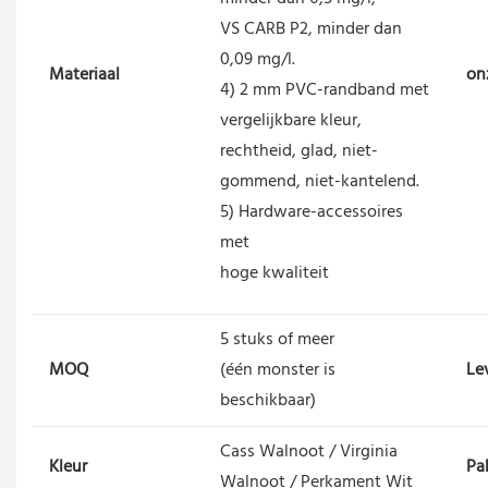
VS CARB P2, minder dan
0,09 mg/l.
Materiaal
on
4) 2 mm PVC-randband met
vergelijkbare kleur,
rechtheid, glad, niet-
gommend, niet-kantelend.
5) Hardware-accessoires
met
hoge kwaliteit
5 stuks of meer
MOQ
(één monster is
Lev
beschikbaar)
Cass Walnoot / Virginia
Kleur
Pa
Walnoot / Perkament Wit