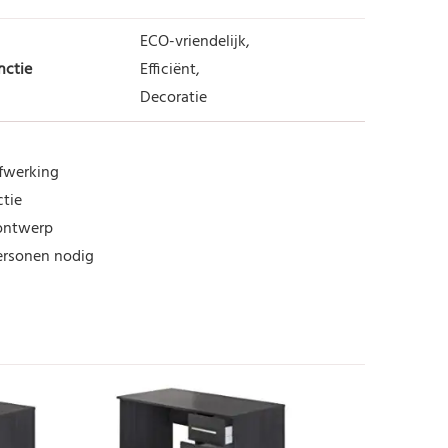
ECO-vriendelijk,
nctie
Efficiënt,
Decoratie
afwerking
ctie
 ontwerp
ersonen nodig