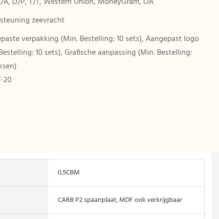
D/A, D/P, T/T, Western Union, MoneyGram, OA
steuning zeevracht
paste verpakking (Min. Bestelling: 10 sets), Aangepast logo
Bestelling: 10 sets), Grafische aanpassing (Min. Bestelling:
ksen)
-20
N
0.5CBM
CARB P2 spaanplaat, MDF ook verkrijgbaar