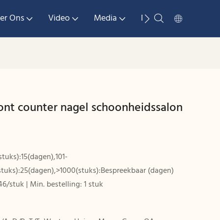
er Ons
Video
Media
Neem Contact Met 
ont counter nagel schoonheidssalon
stuks):15(dagen),101-
stuks):25(dagen),>1000(stuks):Bespreekbaar (dagen)
46/stuk | Min. bestelling: 1 stuk