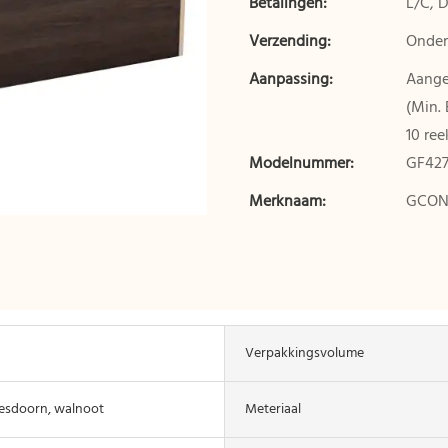
Betalingen:
L/C, 
Verzending:
Onder
Aanpassing:
Aange
(Min. 
10 ree
Modelnummer:
GF427
Merknaam:
GCO
Verpakkingsvolume
 esdoorn, walnoot
Meteriaal