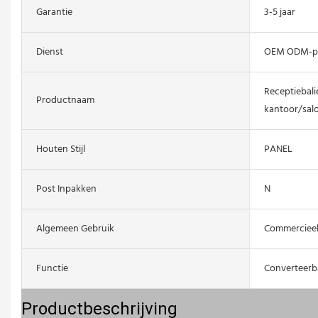
Garantie
3-5 jaar
Dienst
OEM ODM-p
Receptiebalie
Productnaam
kantoor/sal
Houten Stijl
PANEL
Post Inpakken
N
Algemeen Gebruik
Commercieel
Functie
Converteerb
Productbeschrijving