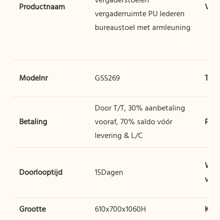
vergaderstoelen
Productnaam
Voor
vergaderruimte PU lederen
bureaustoel met armleuning
Modelnr
GS5269
Text
Door T/T, 30% aanbetaling
Betaling
vooraf, 70% saldo vóór
Plaa
levering & L/C
Wijz
Doorlooptijd
15Dagen
verp
Grootte
610x700x1060H
Klan