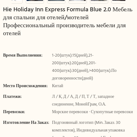
Hie Holiday Inn Express Formula Blue 2.0 Мебель
для спальни для отелей/мотелей
Профессиональный производитель мебели для
отелей
Время Выполнения:
1-20(штук):15(дней),21-
200(штук):20(дней),201-
400(штук):30(дней),>400(штук):По
договоренности(дней)
Место Происхождения:
Китай
Платежи:
Л / К, Д / А, Д / П, Т / Т, западное
соединение, МонейГрам, О.А.
Перевозки:
Морские перевозки · Сухопутные перевозки
Изготовление На Заказ:
Подгонянный логотип (Min. Заказ: 30
комплектов), Индивидуальная упаковка