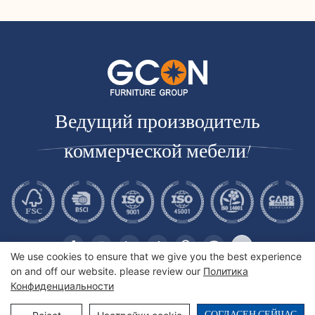
системой организации
под орех | CIS-207 - GCON
кабелей | CIS-25-L - GCON
Ведущий производитель
коммерческой мебели!
We use cookies to ensure that we give you the best experience
on and off our website. please review our
Политика
Конфиденциальности
Copyright © 2026 Gcon Furniture Group Co., Ltd. |
Sitemap