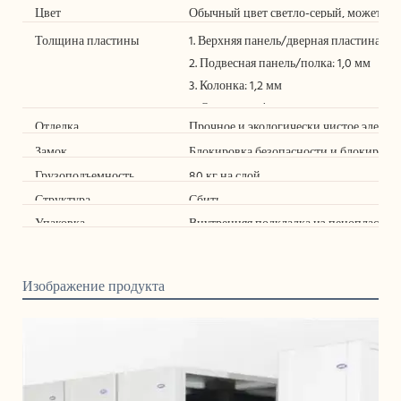
Цвет
Обычный цвет светло-серый, может быт
требованиями заказчика.
Толщина пластины
1. Верхняя панель/дверная пластина/бо
2. Подвесная панель/полка: 1,0 мм
3. Колонка: 1,2 мм
4. Основание/гусеница: центр гусениц
Отделка
Прочное и экологически чистое электр
стали 20*20 мм.
Замок
Блокировка безопасности и блокиров
Грузоподъемность
80 кг на слой
Структура
Сбить
Упаковка
Внутренняя подкладка из пенопласта с
Изображение продукта