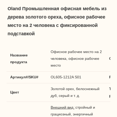
Oland Промышленная офисная мебель из 
дерева золотого ореха, офисное рабочее 
место на 2 человека с фиксированной 
Офисное рабочее место на 2
Название
человека, офисное рабочее
Сти
продукта
место
Артикул#/SKU#
OL605-1212A S01
Раз
Золотой орех, белоснежный
Тол
Цвет
дуб, серый и т. д.
раб
Внешний вид
:стройный и
грациозный, энергичный