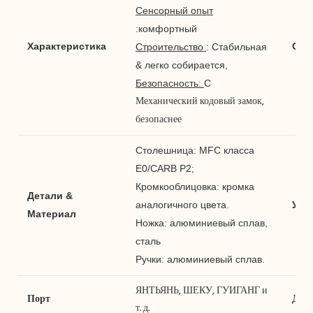
Сенсорный опыт
:комфортный
Характеристика
Сер
Строительство
:
Стабильная
& легко собирается,
Безопасность:
С
Механический кодовый замок,
безопаснее
Столешница: MFC класса
E0/CARB P2;
Кромкооблицовка: кромка
Детали &
аналогичного цвета.
Упа
Материал
Ножка: алюминиевый сплав,
сталь
Ручки: алюминиевый сплав.
ЯНТЬЯНЬ, ШЕКУ, ГУИГАНГ и
Порт
Дни 
т. д.