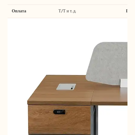
Оплата
Т/Т и т. д.
Гар