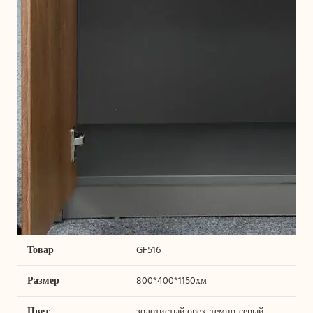
Товар
GF516
Размер
800*400*1150хм
Цвет
золотистый орех, темно-серый