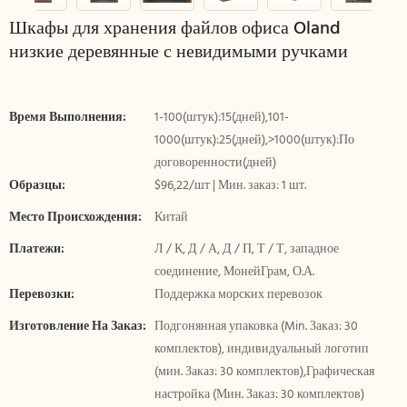
Шкафы для хранения файлов офиса Oland
низкие деревянные с невидимыми ручками
Время Выполнения:
1-100(штук):15(дней),101-
1000(штук):25(дней),>1000(штук):По
договоренности(дней)
Образцы:
$96,22/шт | Мин. заказ: 1 шт.
Место Происхождения:
Китай
Платежи:
Л / К, Д / А, Д / П, Т / Т, западное
соединение, МонейГрам, О.А.
Перевозки:
Поддержка морских перевозок
Изготовление На Заказ:
Подгонянная упаковка (Min. Заказ: 30
комплектов), индивидуальный логотип
(мин. Заказ: 30 комплектов),Графическая
настройка (Мин. Заказ: 30 комплектов)