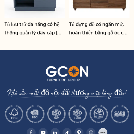
Tủ lưu trữ đa năng có hệ
Tủ đựng đồ có ngăn mở,
thống quản lý dây cáp |
hoàn thiện bằng gỗ óc chó
CIS-25-L - GCON
| CIS-207 - GCON
Nhà sản xuất đồ nội thất thương mại hàng đầu!