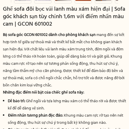
Ghế sofa đôi bọc vải lanh màu xám hiện đại | Sofa
góc khách sạn tùy chỉnh 1,6m với điểm nhấn màu
cam | GCON 601002
Bộ sofa góc GCON 601002 dành cho phòng khách sạn
mang đến sự kết
hợp tinh tế giữa sự thoải mái và thiết kế bắt mắt cho không gian khách
sạn hiện đại. Với chất liệu vải lanh màu xám trung tính, đệm ngồi và đệm
lưng có thể tháo rời hoàn toàn, giúp dễ dàng bảo trì và giặt giũ. Khung
màu cam rực rỡ tạo nên sự tương phản sống động, thu hút sự chú ý,
nâng tầm thẩm mỹ cho căn phòng. Được thiết kế để đảm bảo độ bền và
sự thoải mái, sofa có chỗ ngồi chắc chắn, hỗ trợ tốt và được nâng đỡ bởi
bốn chân kim loại vững chắc.
Những đặc điểm nổi bật của chiếc ghế sofa này:
Dễ bảo trì:
Ghế ngồi và tựa lưng màu xám có thể tháo rời và được thiết
kế để dễ dàng vệ sinh.
Điểm nhấn tương phản độc đáo:
Khung màu cam rực rỡ tạo nên nét
sống động, thu hút sự chú ý trong bất kỳ không gian nào.