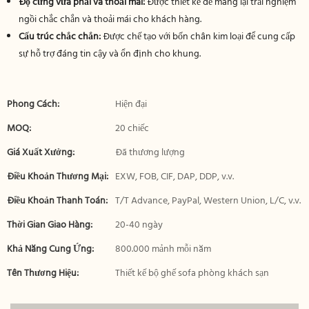
Độ cứng vừa phải và thoải mái:
Được thiết kế để mang lại trải nghiệm
ngồi chắc chắn và thoải mái cho khách hàng.
Cấu trúc chắc chắn:
Được chế tạo với bốn chân kim loại để cung cấp
sự hỗ trợ đáng tin cậy và ổn định cho khung.
Phong Cách:
Hiện đại
MOQ:
20 chiếc
Giá Xuất Xưởng:
Đã thương lượng
Điều Khoản Thương Mại:
EXW, FOB, CIF, DAP, DDP, v.v.
Điều Khoản Thanh Toán:
T/T Advance, PayPal, Western Union, L/C, v.v.
Thời Gian Giao Hàng:
20-40 ngày
Khả Năng Cung Ứng:
800.000 mảnh mỗi năm
Tên Thương Hiệu:
Thiết kế bộ ghế sofa phòng khách sạn