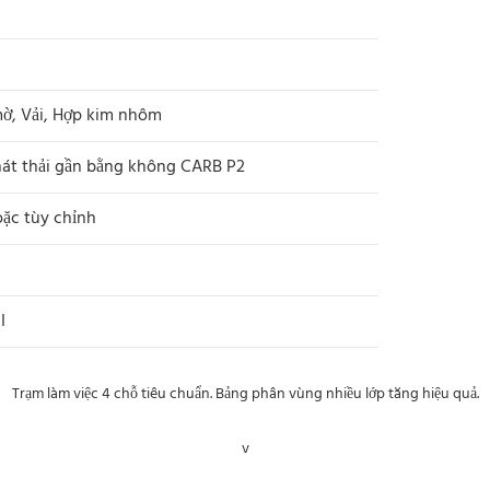
, Vải, Hợp kim nhôm
phát thải gần bằng không CARB P2
c tùy chỉnh
I
v