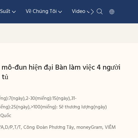
Suất
Về Chúng Tôi
Video
Phương Tiện Tr
 mô-đun hiện đại Bàn làm việc 4 người
 tủ
ếng):7(ngày),2-30(miếng):15(ngày),31-
iếng):25(ngày),>100(miếng): Sẽ thương lượng(ngày)
 Quốc
/A,D/P,T/T, Công Đoàn Phương Tây, moneyGram, VIÊM