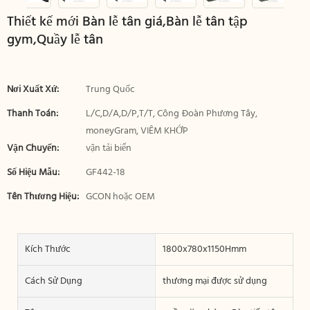
Thiết kế mới Bàn lễ tân giá,Bàn lễ tân tập
gym,Quầy lễ tân
Nơi Xuất Xứ:
Trung Quốc
Thanh Toán:
L/C,D/A,D/P,T/T, Công Đoàn Phương Tây,
moneyGram, VIÊM KHỚP
Vận Chuyển:
vận tải biển
Số Hiệu Mẫu:
GF442-18
Tên Thương Hiệu:
GCON hoặc OEM
Kích Thước
1800x780x1150Hmm
Cách Sử Dụng
thương mại được sử dụng