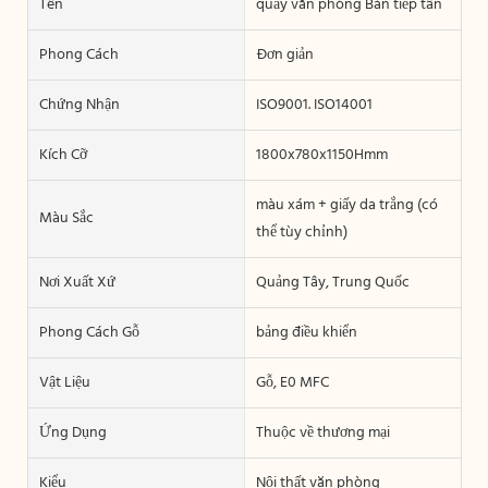
Tên
quầy văn phòng Bàn tiếp tân
Phong Cách
Đơn giản
Chứng Nhận
ISO9001. ISO14001
Kích Cỡ
1800x780x1150Hmm
màu xám + giấy da trắng (có
Màu Sắc
thể tùy chỉnh)
Nơi Xuất Xứ
Quảng Tây, Trung Quốc
Phong Cách Gỗ
bảng điều khiển
Vật Liệu
Gỗ, E0 MFC
Ứng Dụng
Thuộc về thương mại
Kiểu
Nội thất văn phòng