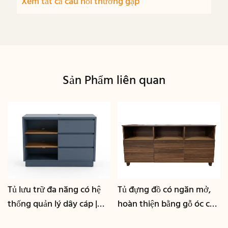
Xem tất cả câu hỏi thường gặp
Sản Phẩm liên quan
Tủ lưu trữ đa năng có hệ
Tủ đựng đồ có ngăn mở,
thống quản lý dây cáp |
hoàn thiện bằng gỗ óc chó
CIS-25-L - GCON
| CIS-207 - GCON