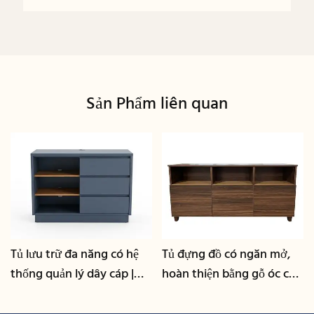
Sản Phẩm liên quan
Tủ lưu trữ đa năng có hệ
Tủ đựng đồ có ngăn mở,
thống quản lý dây cáp |
hoàn thiện bằng gỗ óc chó
CIS-25-L - GCON
| CIS-207 - GCON