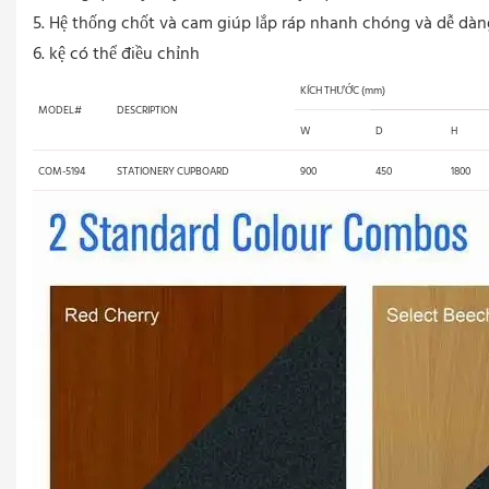
5. Hệ thống chốt và cam giúp lắp ráp nhanh chóng và dễ dàn
6. kệ có thể điều chỉnh
KÍCH THƯỚC (mm)
MODEL#
DESCRIPTION
W
D
H
COM-5194
STATIONERY CUPBOARD
900
450
1800