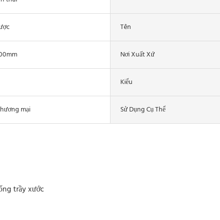
ược
Tên
800mm
Nơi Xuất Xứ
Kiểu
thương mại
Sử Dụng Cụ Thể
ống trầy xước