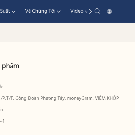
Suất
Về Chúng Tôi
Video
Phương Tiện Tr
g phẩm
ốc
D/P,T/T, Công Đoàn Phương Tây, moneyGram, VIÊM KHỚP
ển
-1