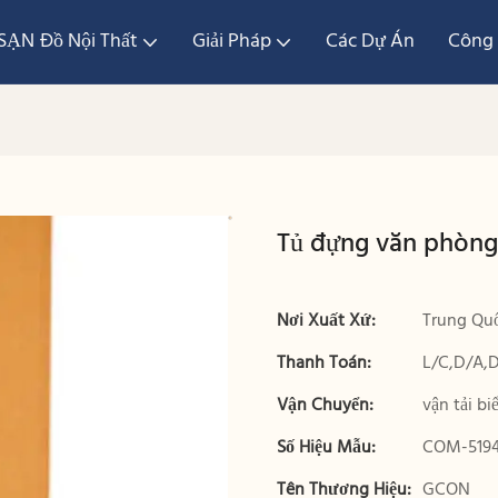
ẠN Đồ Nội Thất
Giải Pháp
Các Dự Án
Công 
Tủ đựng văn phòn
Nơi Xuất Xứ:
Trung Qu
Thanh Toán:
L/C,D/A,
Vận Chuyển:
vận tải bi
Số Hiệu Mẫu:
COM-5194
Tên Thương Hiệu:
GCON