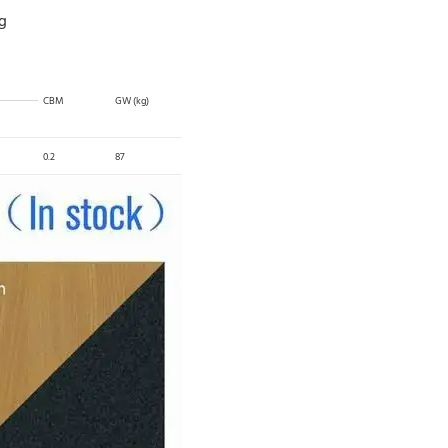
g
CBM
GW (kg)
0.2
87