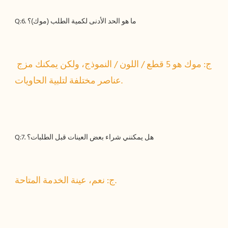
ج: موك هو 5 قطع / اللون / النموذج، ولكن يمكنك مزج 