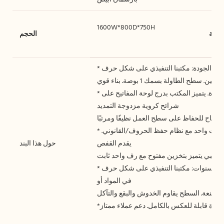
1600W*800D*750H
ظيفة
الحجم
* موفر للمساحة: صغير الحجم ومصمم للمساحات الصغيرة. يتميز المكتب بدرج لوحة المفاتيح على
شرائح كروية مزدوجة التمديد
* تخزين جيد: تحتوي القاعدة على درج أدوات واحد ودرج ملفات واحد مع نظام حفظ الحروف/القانوني.
يقدم القفص
حول هذا البند
* ضمان محدود لمدة 10 سنوات: مكتبنا التنفيذي على شكل حرف L مضمون للمالك الأصلي ضد العيوب
في المواد أو
صنعة. السطح يقاوم الخدوش والبقع والتآكل.