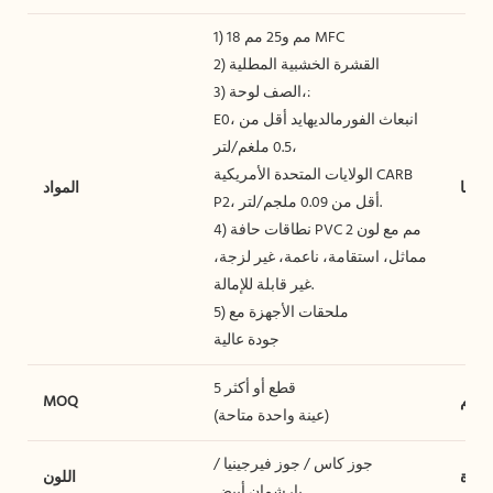
1) 18 مم و25 مم MFC
2) القشرة الخشبية المطلية
3) الصف لوحة،:
E0، انبعاث الفورمالديهايد أقل من
0.5 ملغم/لتر،
الولايات المتحدة الأمريكية CARB
بياتنا
المواد
P2، أقل من 0.09 ملجم/لتر.
4) نطاقات حافة PVC 2 مم مع لون
مماثل، استقامة، ناعمة، غير لزجة،
غير قابلة للإمالة.
5) ملحقات الأجهزة مع
جودة عالية
5 قطع أو أكثر
سليم
MOQ
(عينة واحدة متاحة)
جوز كاس / جوز فيرجينيا /
لعبوة
اللون
بارشمان أبيض