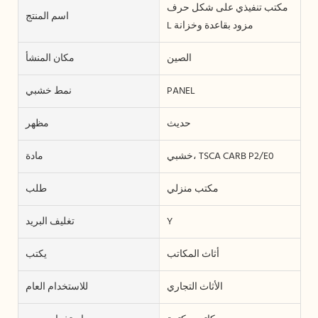
مكتب تنفيذي على شكل حرف
اسم المنتج
L مزود بقاعدة وخزانة
الصين
مكان المنشأ
PANEL
نمط خشبي
حديث
مظهر
خشبي، TSCA CARB P2/E0
مادة
مكتب منزلي
طلب
Y
تغليف البريد
أثاث المكاتب
يكتب
الأثاث التجاري
للاستخدام العام