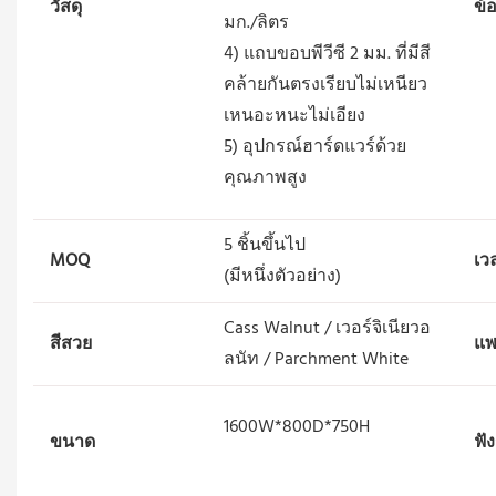
วัสดุ
ข้
มก./ลิตร
4) แถบขอบพีวีซี 2 มม. ที่มีสี
คล้ายกันตรงเรียบไม่เหนียว
เหนอะหนะไม่เอียง
5) อุปกรณ์ฮาร์ดแวร์ด้วย
คุณภาพสูง
5 ชิ้นขึ้นไป
MOQ
เว
(มีหนึ่งตัวอย่าง)
Cass Walnut / เวอร์จิเนียวอ
สีสวย
แพ
ลนัท / Parchment White
1600W*800D*750H
ขนาด
ฟัง