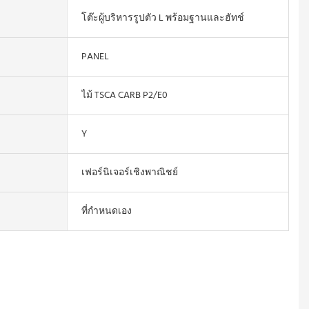
โต๊ะผู้บริหารรูปตัว L พร้อมฐานและฮัทช์
PANEL
ไม้ TSCA CARB P2/E0
Y
เฟอร์นิเจอร์เชิงพาณิชย์
ที่กำหนดเอง