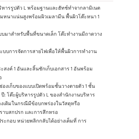
ู้บริหารรูปตัว L พร้อมฐานและฮัทช์ทำจากลามิเนต
มหนาแน่นสูงพร้อมผิวเมลามีน พื้นผิวโต๊ะหนา 1
บมาสำหรับพื้นที่ขนาดเล็ก โต๊ะทำงานมีถาดวาง
ีระบบการจัดการสายไฟเพื่อให้พื้นผิวการทำงาน
ประสงค์ 1 อันและลิ้นชักเก็บเอกสาร 1 อันพร้อม
อ
ช่องเก็บของแบบเปิดพร้อมชั้นวางตายตัว 1 ชั้น
ปี: โต๊ะผู้บริหารรูปตัว L ของสำนักงานบริหาร
องเดิมในกรณีมีข้อบกพร่องในวัสดุหรือ
น คราบสกปรก และการสึกหรอ
ระกอบ หน่วยพลิกกลับได้อย่างเต็มที่ การ