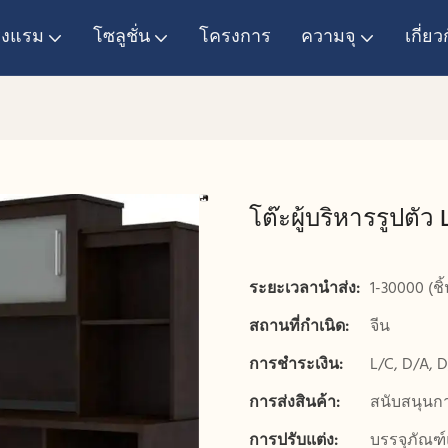
โรงแรม
โซลูชั่น
โครงการ
ความจุ
เกี่ยว
โต๊ะผู้บริหารรูปตั
ระยะเวลานำส่ง:
1-30000 (ชิ้
สถานที่กำเนิด:
จีน
การชำระเงิน:
L/C, D/A, 
การส่งสินค้า:
สนับสนุนก
การปรับแต่ง:
บรรจุภัณฑ์