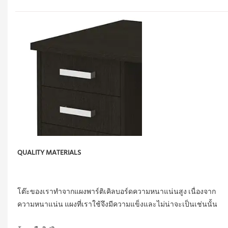
โต๊ะของเราทำจากแผงพาร์ติเคิลบอร์ดความหนาแน่นสูง เนื่องจาก