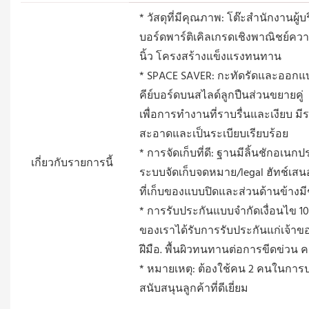
* วัสดุที่มีคุณภาพ: โต๊ะสำนักงานผ
บอร์ดพาร์ติเคิลเกรดเชิงพาณิชย์ควา
นิ้ว โครงสร้างแข็งแรงทนทาน
* SPACE SAVER: กะทัดรัดและออกแบ
คีย์บอร์ดบนสไลด์ลูกปืนส่วนขยายคู่
เพื่อการทำงานที่ราบรื่นและเงียบ ม
สะอาดและเป็นระเบียบเรียบร้อย
* การจัดเก็บที่ดี: ฐานมีลิ้นชักอเนก
เกี่ยวกับรายการนี้
ระบบจัดเก็บจดหมาย/legal ฮัทช์เสน
ที่เก็บของแบบปิดและส่วนด้านข้างมี
* การรับประกันแบบจำกัดเงื่อนไข 10 
ของเราได้รับการรับประกันแก่เจ้าข
ฝีมือ. พื้นผิวทนทานต่อการขีดข่ว
* หมายเหตุ: ต้องใช้คน 2 คนในการป
สนับสนุนลูกค้าที่ดีเยี่ยม