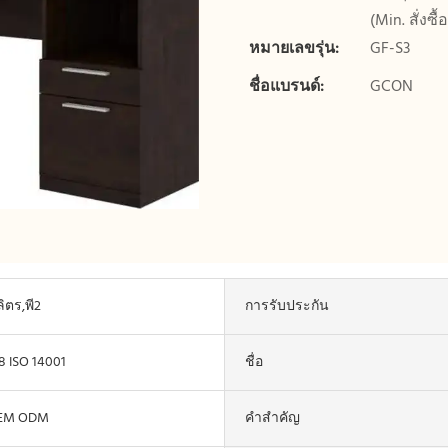
(Min. สั่งซื
หมายเลขรุ่น:
GF-S3
ชื่อแบรนด์:
GCON
ิตร,พี2
การรับประกัน
8 ISO 14001
ชื่อ
OEM ODM
คำสำคัญ