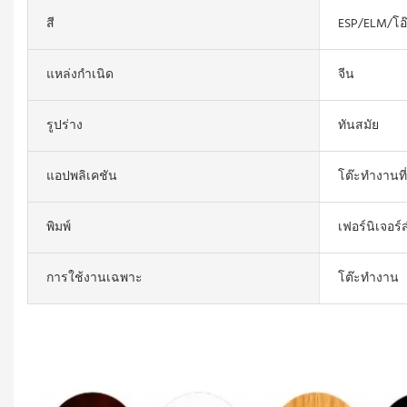
สี
ESP/ELM/โอ
แหล่งกำเนิด
จีน
รูปร่าง
ทันสมัย
แอปพลิเคชัน
โต๊ะทำงานที
พิมพ์
เฟอร์นิเจอร
การใช้งานเฉพาะ
โต๊ะทำงาน