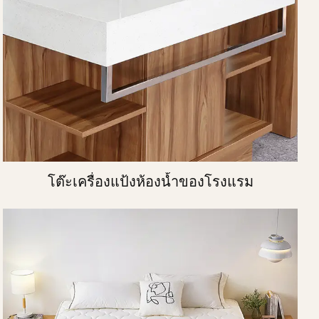
โต๊ะเครื่องแป้งห้องน้ำของโรงแรม