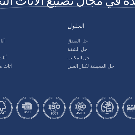
الحلول
حل الفندق
أثا
حل الشقة
حل المكتب
أثا
حل المعيشة لكبار السن
أثاث م