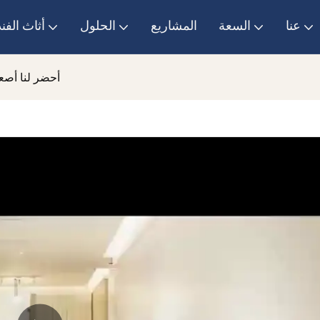
عنا
السعة
المشاريع
الحلول
أثاث الفن
نحن GCON، أحضر ل