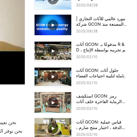
2025
08
28
مورد عالمي للأثاث التجاري |
شركة GCON المصنعة منذ
1995
2025
08
28
أثاث GCON: مدفوعًا بـ R &
D ، تم تجريبه بواسطة الإنتاج
المقياس
2025
02
10
أثاث GCON: حلول أثاث
شاملة لتلبية احتياجات الفضاء
المتنوعة
2025
02
10
استكشف GCON: رمز
الرماية الفاخرة خلف أثاث
الفندق
2025
02
10
أثاث GCON: قياس عملية
الدقة ، اختبار منتج صارم ،
نحن نوفر ال
خلق أسطورة من الجودة
2025
02
10