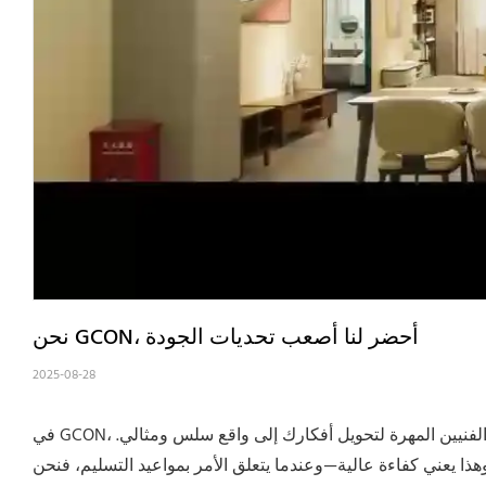
نحن GCON، أحضر لنا أصعب تحديات الجودة
2025-08-28
في GCON، نحن نعيش من أجل أصعب تحديات الجودة الخاصة بك—دعونا نأخذهم. نحن’لدينا الفنيين المهرة لتحويل أفكارك إلى واقع سلس ومثالي.
وهذا يعني كفاءة عالية—وعندما يتعلق الأمر بمواعيد التسليم، فنحن