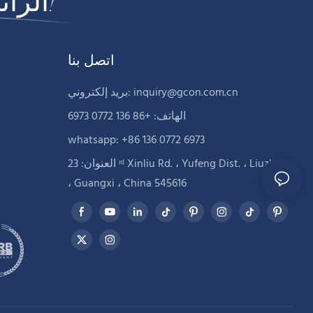
الرائدة في مجال تصنيع الأثاث التجاري!
اتصل بنا
inquiry@gcon.com.cn
بريد إلكتروني:
الهاتف: +86 136 0772 6973
whatsapp: +86 136 0772 6973
العنوان: 23 ʳᵈ Xinliu Rd. ، Yufeng Dist. ، Liuzhou
، Guangxi ، China 545616