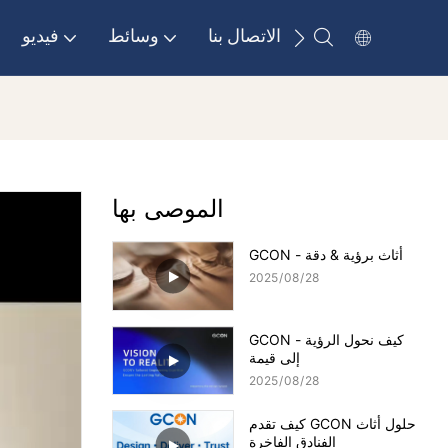
الاتصال بنا
وسائط
فيديو
الموصى بها
GCON - أثاث برؤية & دقة
2025
08
28
GCON - كيف نحول الرؤية
إلى قيمة
2025
08
28
كيف تقدم GCON حلول أثاث
الفنادق الفاخرة