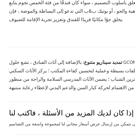
علق بأسلوب التصميم ، سواء كان فندقًا من فئة الخمس نجوم يتابع
الجو ، أو بوتيك ب&ب التي تدعو إلى البساطة والموضة ، فإن GCON قادر على تخصيص الأثاث وفقًا لأسلوب الفندق المزيج والزخرف ، مما
يخلق جوًا مكانيًا فريدًا للفندق وتعزيز تجربة الإقامة للضيوف.
تمديد سيناريو متنوع:
بالإضافة إلى أثاث الفنادق ، تشع حلول GCON أيضًا على نطاق واسع للمكاتب والشقق والمدارس والمتقاعدين وغيرهم من
لفات بسيطة وعملية لتحسين كفاءة المكتب ؛ يركز الأثاث السكني
رين الشباب ؛ يضمن الأثاث المدرسي السلامة والراحة من منظور
إذا كان لديك المزيد من الأسئلة ، فاكتب لنا