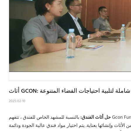
ول أثاث شاملة لتلبية احتياجات الفضاء المتنوعة
2025-02-10
حل أثاث الفندق:
بالنسبة للمشهد الخاص للفندق ، تتفهم Gcon Furniture احتياجاتها الفريدة. من أريكة الاستقبال في الردهة ، إلى الأسرة والخزائن في
اث وإنشائها بعناية. يتم اختيار مواد فندق عالية الجودة ودائمة