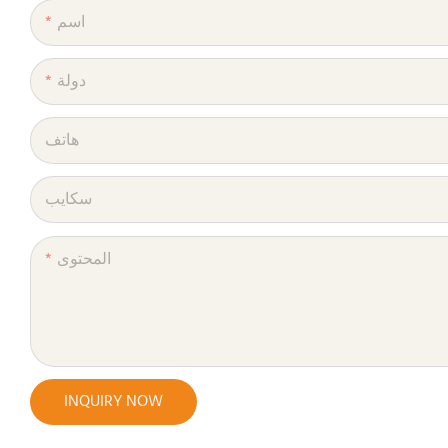
اسم
دولة
هاتف
سكايب
المحتوى
INQUIRY NOW