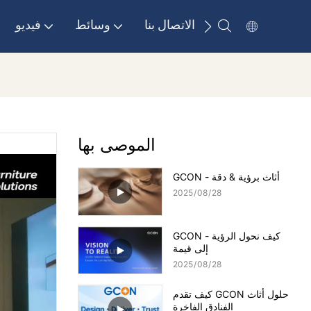
الاتصال بنا
وسائط
فيديو
الموصى بها
GCON - أثاث برؤية & دقة
2025
08
28
GCON - كيف نحول الرؤية
إلى قيمة
2025
08
28
كيف تقدم GCON حلول أثاث
الفنادق الفاخرة