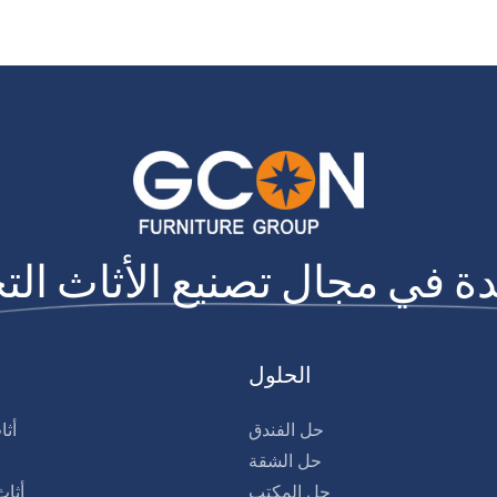
الحلول
حل الفندق
أثا
حل الشقة
حل المكتب
أثا