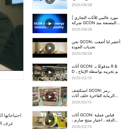
2025
08
28
مورد عالمي للأثاث التجاري |
شركة GCON المصنعة منذ
1995
2025
08
28
نحن GCON، أحضر لنا أصعب
تحديات الجودة
2025
08
28
أثاث GCON: مدفوعًا بـ R &
D ، تم تجريبه بواسطة الإنتاج
المقياس
2025
02
10
استكشف GCON: رمز
الرماية الفاخرة خلف أثاث
الفندق
2025
02
10
أثاث GCON: قياس عملية
الدقة ، اختبار منتج صارم ،
غرف الض
خلق أسطورة من الجودة
2025
02
10